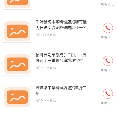
08月06日
千叶县纯中华料理店招聘有能
力日语交流无障碍的店长一名.
包吃住.给落.工资高给
479人看过
08月06日
招聘长期单身成手二厨，（外
食可丿三重県台湾料理农村
店，十点下班，每周店休，工
433人看过
08月06日
作内容简单，上手快，后厨
茨城県中华料理店诚招单身二
厨
502人看过
08月06日