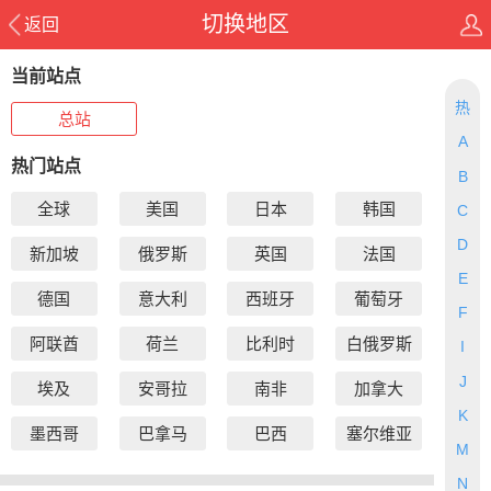
切换地区
返回
当前站点
热
总站
A
热门站点
B
全球
美国
日本
韩国
C
D
新加坡
俄罗斯
英国
法国
E
德国
意大利
西班牙
葡萄牙
F
阿联酋
荷兰
比利时
白俄罗斯
I
J
埃及
安哥拉
南非
加拿大
K
墨西哥
巴拿马
巴西
塞尔维亚
M
N