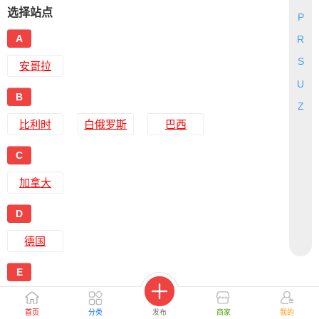
选择站点
P
A
R
S
安哥拉
U
B
Z
比利时
白俄罗斯
巴西
C
加拿大
D
德国
E
西班牙
埃及
首页
分类
发布
商家
我的