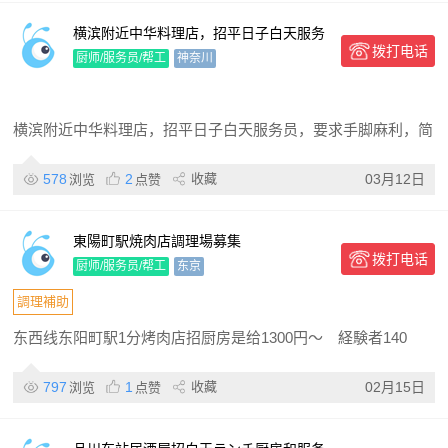
横滨附近中华料理店，招平日子白天服务
拨打电话
员，要求手脚麻利，简单日语对话，能吃
厨师/服务员/帮工
神奈川
苦的大欢迎
横滨附近中华料理店，招平日子白天服务员，要求手脚麻利，简
578
2
收藏
03月12日
浏览
点赞
東陽町駅焼肉店調理場募集
拨打电话
厨师/服务员/帮工
东京
調理補助
东西线东阳町駅1分烤肉店招厨房是给1300円～ 経験者140
797
1
收藏
02月15日
浏览
点赞