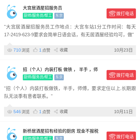
大宫居酒屋招服务员
拨打电话
厨师/服务员/帮工
东京
"大宫居酒屋招服务员工作地点：大宫车站1分工作时间：每天
17-2419-623-9要求会简单日语会话，有无居酒屋经验均可，做"
710
1
收藏
10月23日
浏览
点赞
招（个人）内装打板 做铁 ， 半手 ，师
拨打电话
傅， 要求定住以上. 长期跟队 无淡季 有意
厨师/服务员/帮工
东京
者联系。
"招（个人）内装打板做铁，半手，师傅，要求定住以上.长期跟
队无淡季有意者联系。"
546
1
收藏
10月11日
浏览
点赞
新桥居酒屋招有经验的厨房 现金不报税
拨打电话
周一到周五 17:30 开始 周六周日14:00开
厨师/服务员/帮工
东京