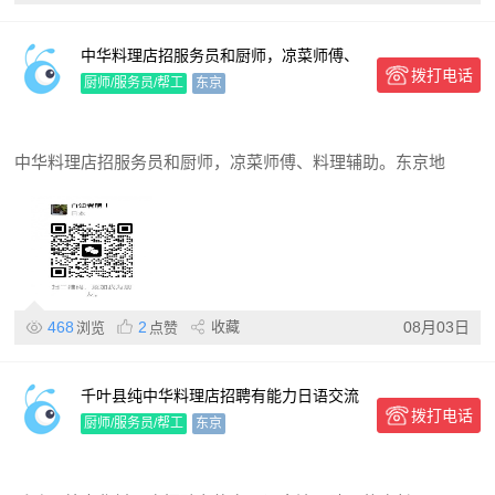
中华料理店招服务员和厨师，凉菜师傅、
拨打电话
料理辅助
厨师/服务员/帮工
东京
中华料理店招服务员和厨师，凉菜师傅、料理辅助。东京地
468
2
收藏
08月03日
浏览
点赞
千叶县纯中华料理店招聘有能力日语交流
拨打电话
无障碍的店长一名.包吃住.给落.工资高给.
厨师/服务员/帮工
东京