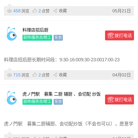
458
2
收藏
05月21日
浏览
点赞
料理店招后厨
拨打电话
厨师/服务员/帮工
东京
料理店招后厨长期时间段：9:30-16:009:30-23:0017:00-23
715
2
收藏
04月02日
浏览
点赞
虎ノ門駅 募集 二厨 辅厨 、会切配 炒饭
拨打电话
（不会也可以），愿意学的话
厨师/服务员/帮工
东京
虎ノ門駅 募集二厨辅厨、会切配炒饭（不会也可以），愿意学