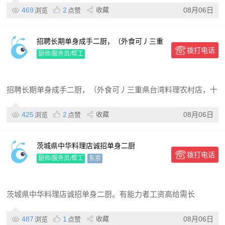
469
2
收藏
08月06日
浏览
点赞
招聘长期单身成手二厨，（外食可丿三重
拨打电话
県台湾料理农村店，十点下班，每周店
厨师/服务员/帮工
休，工作内容简单，上手快，后厨
招聘长期单身成手二厨，（外食可丿三重県台湾料理农村店，十
425
2
收藏
08月06日
浏览
点赞
茨城県中华料理店诚招单身二厨
拨打电话
厨师/服务员/帮工
东京
茨城県中华料理店诚招单身二厨。有能力者工资高给需长
487
1
收藏
08月06日
浏览
点赞