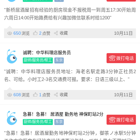
始
"新桥居酒屋招有经验的厨房现金不报税周一到周五17:30开始周
六周日14:00开始路费给有兴趣加微信联系时给1200"
650
2
收藏
10月11日
浏览
点赞
诚聘：中华料理店服务员
拨打电话
厨师/服务员/帮工
东京
"诚聘：中华料理店服务员地址：海老名駅走路3分钟正社员2
名、可给。小时工2-3名交通费可报。要求：日语三级以上、"
608
1
收藏
10月11日
浏览
点赞
急募！急募！ 居酒屋 勤务地 神保町站2分
拨打电话
钟，御茶ノ水駅5分钟 工作内容 厨房
厨师/服务员/帮工
东京
"急募！急募！居酒屋勤务地神保町站2分钟，御茶ノ水駅5分钟