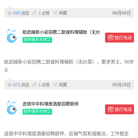
580
1
收藏
06月06日
浏览
点赞
総武線新小岩招聘二厨或料理辅助（无炒
拨打电话
菜）
厨师/服务员/帮工
総武線新小岩招聘二厨或料理辅助（无炒菜），要求男士，50岁
止
671
1
收藏
05月29日
浏览
点赞
连锁中华料理居酒屋招聘厨师
拨打电话
厨师/服务员/帮工
连锁中华料理居酒屋招聘厨师，店铺气氛和谐融洽，工作稳定