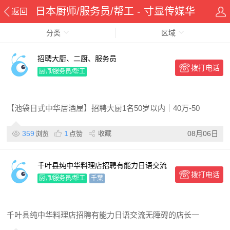
日本厨师/服务员/帮工 - 寸显传媒华
返回
分类
侨在线华人资讯网
区域
招聘大厨、二厨、服务员
拨打电话
厨师/服务员/帮工
【池袋日式中华居酒屋】招聘大厨1名50岁以内｜40万‑50
359
1
收藏
08月06日
浏览
点赞
千叶县纯中华料理店招聘有能力日语交流
拨打电话
无障碍的店长一名.包吃住.给落.工资高给
厨师/服务员/帮工
千葉
千叶县纯中华料理店招聘有能力日语交流无障碍的店长一