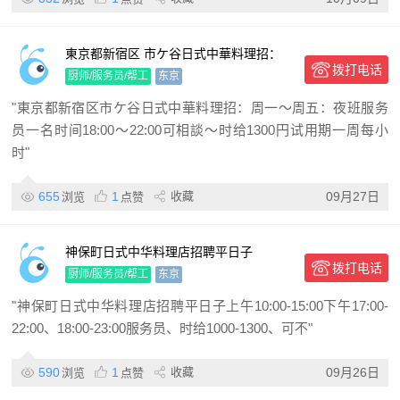
東京都新宿区 市ケ谷日式中華料理招：
拨打电话
周一～周五：夜班服务员一名
厨师/服务员/帮工
东京
"東京都新宿区市ケ谷日式中華料理招：周一～周五：夜班服务
员一名时间18:00～22:00可相談～时给1300円试用期一周每小
时"
655
1
收藏
09月27日
浏览
点赞
神保町日式中华料理店招聘平日子
拨打电话
厨师/服务员/帮工
东京
"神保町日式中华料理店招聘平日子上午10:00-15:00下午17:00-
22:00、18:00-23:00服务员、时给1000-1300、可不"
590
1
收藏
09月26日
浏览
点赞