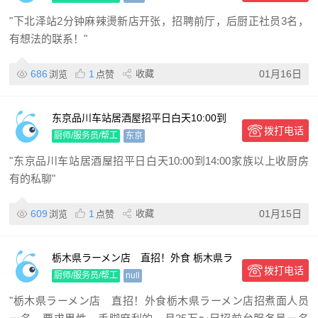
"下北泽站2分钟麻辣燙新店开张，招聘前厅，后厨正社员3名，
有想法的联系！"
686
1
收藏
01月16日
浏览
点赞
东京品川车站居酒屋招平日白天10:00到
拨打电话
14:00家族以上收厨房有的私聊
厨师/服务员/帮工
东京
"东京品川车站居酒屋招平日白天10:00到14:00家族以上收厨房
有的私聊"
609
1
收藏
01月15日
浏览
点赞
栃木県ラーメン店 直招！外食 栃木県ラ
拨打电话
ーメン店招煮面人员一名
厨师/服务员/帮工
null
"栃木県ラーメン店 直招！外食栃木県ラーメン店招煮面人员