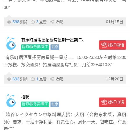
一名，要求男性，手脚麻利的，月35万～另招前台服务员一名
30"
598
3
收藏
01月15日
浏览
点赞
有乐町居酒屋招厨房星期一星期二、
拨打电话
15:00-23:30左右时给1300不报税、报交
厨师/服务员/帮工
东京
通费！
"有乐町居酒屋招厨房星期一星期二、15:00-23:30左右时给1300
不报税、报交通费！招居酒屋厨房社员！月给32+早10:3"
693
1
收藏
12月26日
浏览
点赞
招聘
拨打电话
厨师/服务员/帮工
东京
"越谷レイクタウン中华料理店招：大厨（会做东北菜，真厨
师）要求：干活干净利落，有责任心。周休一天、包吃住。有意
者详"