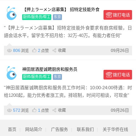
【押上ラーメン店募集】 招特定技能外食
拨打电话
要求有廚房經驗，日語会话水平，留学生
厨师/服务员/帮工
东京
不招
"【押上ラーメン店募集】招特定技能外食要求有廚房經驗，日
語会话水平，留学生不招月给：32万-40万。有能力者任何"
806
2
收藏
09月26日
浏览
点赞
神田居酒屋诚聘厨房和服务员
拨打电话
厨师/服务员/帮工
东京
"神田居酒屋诚聘厨房和服务员工作时间：10:00-24:00待遇：时
给1200起，能力优秀者涨工资。排班制，时间可相谈，可现金"
572
1
收藏
09月26日
浏览
点赞
首页
|
网站简介
|
广告服务
|
联系我们
|
关于华侨在线