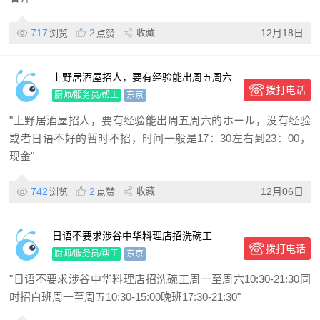
717
2
收藏
12月18日
浏览
点赞
上野居酒屋招人，要有经验能出周五周六
拨打电话
的ホール，没有经验或者日语不好的暂时
厨师/服务员/帮工
东京
不招
"上野居酒屋招人，要有经验能出周五周六的ホール，没有经验
或者日语不好的暂时不招，时间一般是17：30左右到23：00，
现金"
742
2
收藏
12月06日
浏览
点赞
日语不要求涉谷中华料理店招洗碗工
拨打电话
厨师/服务员/帮工
东京
"日语不要求涉谷中华料理店招洗碗工周一至周六10:30-21:30同
时招白班周一至周五10:30-15:00晚班17:30-21:30"