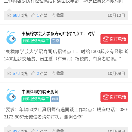
工作内容厨房有经验高给待遇面议年龄：45岁止男女不限时间"
688
1
收藏
10月10日
浏览
点赞
東横線学芸大学駅寿司店招钟点工、时给
拨打电话
1300起步 有经验者1400起步
厨师/服务员/帮工
东京
"東横線学芸大学駅寿司店招钟点工、时给1300起步有经验者
1400起步交通费、员工餐（有寿司）报税的、有意者联系。"
578
2
收藏
10月09日
浏览
点赞
中国料理招聘★厨师
拨打电话
厨师/服务员/帮工
null
"要求：年龄50岁止真厨师待遇面谈工作地点：銀座电话：080-
3173-9067无诚信者请勿打扰，谢谢合作"
832
1
收藏
10月09日
浏览
点赞