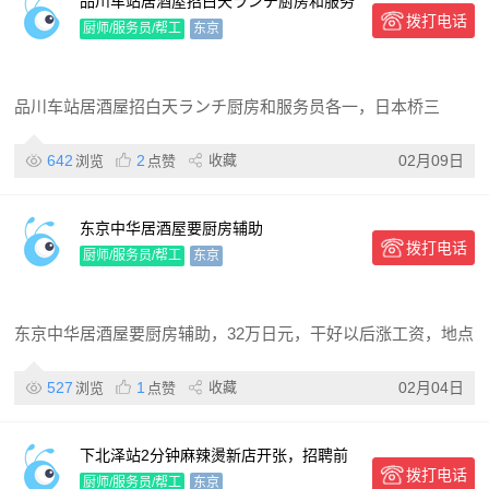
品川车站居酒屋招白天ランチ厨房和服务
拨打电话
员各一，日本桥三越前居酒屋招晚班服务
厨师/服务员/帮工
东京
员厨房
品川车站居酒屋招白天ランチ厨房和服务员各一，日本桥三
642
2
收藏
02月09日
浏览
点赞
东京中华居酒屋要厨房辅助
拨打电话
厨师/服务员/帮工
东京
东京中华居酒屋要厨房辅助，32万日元，干好以后涨工资，地点
527
1
收藏
02月04日
浏览
点赞
下北泽站2分钟麻辣燙新店开张，招聘前
拨打电话
厅，后厨正社员3名，有想法的联系
厨师/服务员/帮工
东京