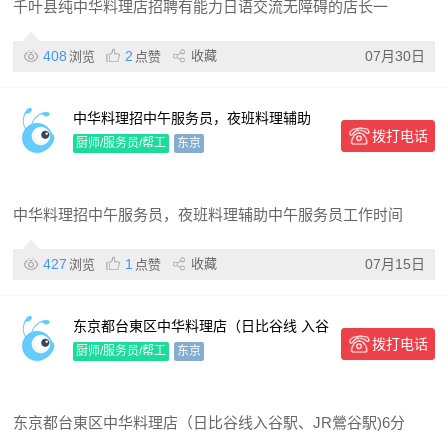
千叶县纯中华料理店招聘有能力日语交流无障碍的店长一
408
2
收藏
07月30日
浏览
点赞
中华料理招中午服务员，夜班料理辅助
拨打电话
厨师/服务员/帮工
东京
中华料理招中午服务员，夜班料理辅助中午服务员工作时间
427
1
收藏
07月15日
浏览
点赞
东京都台東区中华料理店（日比谷线 入谷
拨打电话
駅、JR鶯谷駅)6分钟，全天、半天有经验
厨师/服务员/帮工
东京
服务员
东京都台東区中华料理店（日比谷线入谷駅、JR鶯谷駅)6分