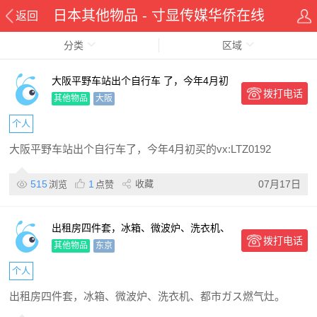
日本其他物品 - 寸显传媒华侨在线
返回
分类
华人资讯网
区域
大阪平野车站出个自行车 了，今年4月初
拨打电话
买的
其他物品
大阪
个人
大阪平野车站出个自行车了，今年4月初买的vx:LTZ0192
515
1
收藏
07月17日
浏览
点赞
出租房四件套，冰箱、微波炉、洗衣机、
拨打电话
都市ガス燃气灶。16000日元，需自取。
其他物品
东京
时间12月27日到1月8
个人
出租房四件套，冰箱、微波炉、洗衣机、都市ガス燃气灶。