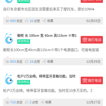
摩托车，原价10W➕公路车长期闲置不
其他物品
用，现在准备出，（赠价值8
自行车京都市北区因生活需要后来买了摩托车，原价10W➕
650
10
收藏
01月03日
浏览
点赞
橱柜 长 100cm 宽 40cm 高115cm ※带1
拨打电话
个电源插口，可接电饭锅等 ※右侧柜门里
其他物品
的棚板
橱柜长100cm宽40cm高115cm※带1个电源插口，可接电饭锅
653
19
收藏
12月29日
浏览
点赞
松户2万出椅。椅带蓝牙音箱功能。当时
拨打电话
花10多万买的。2017年受赏商品。没怎么
其他物品
用。在家碍事。
松户2万出椅。椅带蓝牙音箱功能。当时花10多万买的。2
710
2
收藏
12月27日
浏览
点赞