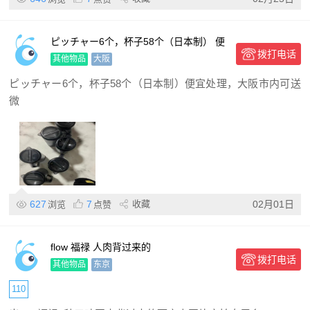
ピッチャー6个，杯子58个（日本制） 便
拨打电话
宜处理，大阪市内可送
其他物品
大阪
ピッチャー6个，杯子58个（日本制）便宜处理，大阪市内可送
微
627
7
收藏
02月01日
浏览
点赞
flow 福禄 人肉背过来的
拨打电话
其他物品
东京
110