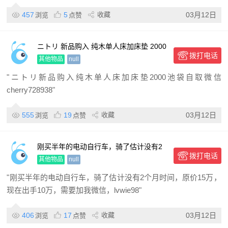
457
5
收藏
03月12日
浏览
点赞
ニトリ 新品购入 纯木单人床加床垫 2000
拨打电话
池袋 自取微信
其他物品
null
"ニトリ新品购入纯木单人床加床垫2000池袋自取微信
cherry728938"
555
19
收藏
03月12日
浏览
点赞
刚买半年的电动自行车，骑了估计没有2
拨打电话
个月时间，原价15万，现
其他物品
null
"刚买半年的电动自行车，骑了估计没有2个月时间，原价15万，
现在出手10万，需要加我微信，lvwie98"
406
17
收藏
03月12日
浏览
点赞