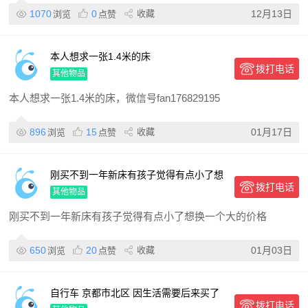
1070
0
收藏
12月13日
浏览
点赞
本人想求一张1.4米的床
拨打电话
其他物品
本人想求一张1.4米的床，微信号fan176829195
896
15
收藏
01月17日
浏览
点赞
刚买不到一年新床有孩子觉得有点小了想
拨打电话
换一个大的 价格可以商谈
其他物品
刚买不到一年新床有孩子觉得有点小了想换一个大的价格
650
20
收藏
01月03日
浏览
点赞
自行车 京都市北区 因生活需要后来买了
拨打电话