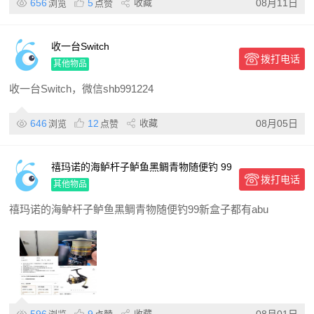
656
5
收藏
08月11日
浏览
点赞
收一台Switch
拨打电话
其他物品
收一台Switch，微信shb991224
646
12
收藏
08月05日
浏览
点赞
禧玛诺的海鲈杆子鲈鱼黑鲷青物随便钓 99
拨打电话
新 盒子都有 abu的轮子 用了半年多不是
其他物品
特别新 便宜出
禧玛诺的海鲈杆子鲈鱼黑鲷青物随便钓99新盒子都有abu
收藏