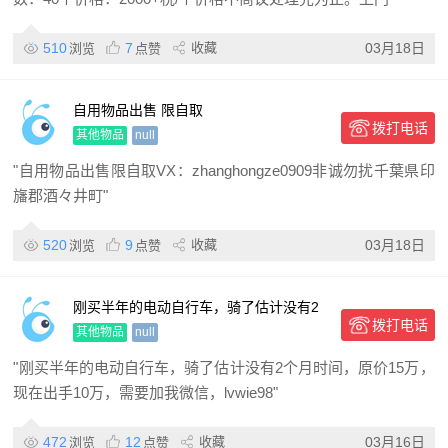
510
7
收藏
03月18日
浏览
点赞
自用物品出售 限自取
拨打电话
其他物品
null
"自用物品出售限自取VX：zhanghongze0909非诚勿扰千葉県印
旛郡酒々井町"
520
9
收藏
03月18日
浏览
点赞
刚买半年的电动自行车，骑了估计没有2
拨打电话
个月时间，原价15万，现
其他物品
null
"刚买半年的电动自行车，骑了估计没有2个月时间，原价15万，
现在出手10万，需要加我微信，lvwie98"
472
12
收藏
03月16日
浏览
点赞