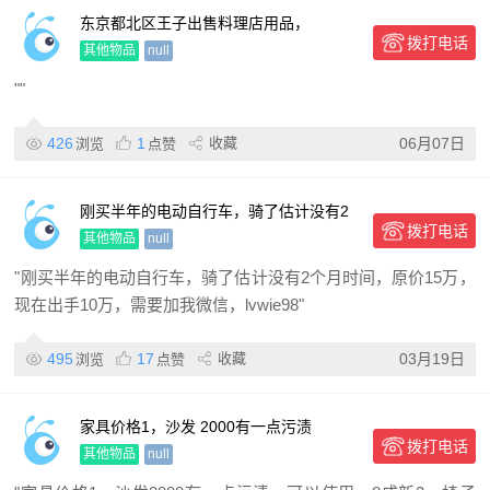
东京都北区王子出售料理店用品，
拨打电话
08041529099
其他物品
null
""
426
1
收藏
06月07日
浏览
点赞
刚买半年的电动自行车，骑了估计没有2
拨打电话
个月时间，原价15万，现
其他物品
null
"刚买半年的电动自行车，骑了估计没有2个月时间，原价15万，
现在出手10万，需要加我微信，lvwie98"
495
17
收藏
03月19日
浏览
点赞
家具价格1，沙发 2000有一点污渍
拨打电话
其他物品
null