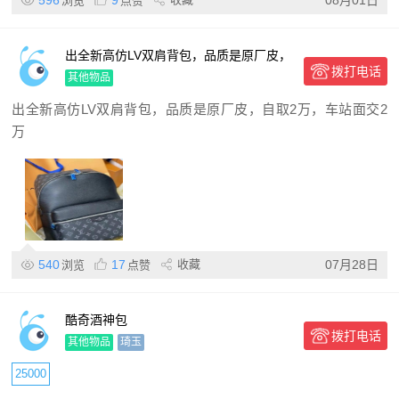
596
9
08月01日
浏览
点赞
出全新高仿LV双肩背包，品质是原厂皮，
拨打电话
自取2万，车站面交2万5（住成田）
其他物品
出全新高仿LV双肩背包，品质是原厂皮，自取2万，车站面交2
万
540
17
收藏
07月28日
浏览
点赞
酷奇酒神包
拨打电话
其他物品
琦玉
25000