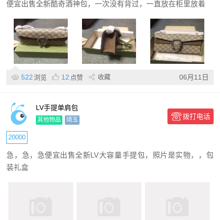
便宜出售全新酷奇酒神包，一次没有背过，一直放在柜里放着
522
12
收藏
06月11日
浏览
点赞
LV手提单肩包
拨打电话
其他物品
琦玉
20000
急，急，急便宜出售全新LV大容量手提包，照片是实物，，包
装礼盒