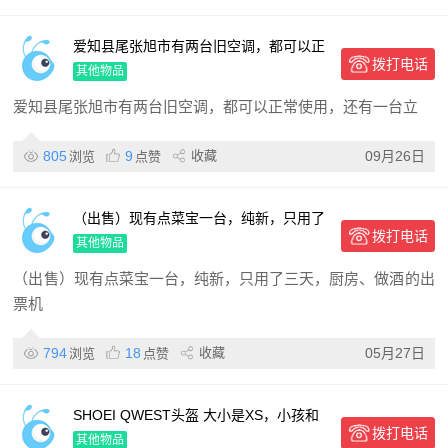
爱知县尾张旭市有两台旧空调，都可以正
拨打电话
常使用
其他物品
爱知县尾张旭市有两台旧空调，都可以正常使用，还有一台立
805
9
收藏
09月26日
浏览
点赞
（出售）现有点菜宝一台，纯新，只用了
拨打电话
三天，厨房、做酒的出票机各一台，并且
其他物品
带4台小手机，25万就出售，
（出售）现有点菜宝一台，纯新，只用了三天，厨房、做酒的出
票机
794
18
收藏
05月27日
浏览
点赞
SHOEI QWEST头盔 大小是XS，小孩和
拨打电话
女生都能用
其他物品