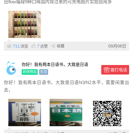
出flow福禄9种口味国内背过来的可充电图片实拍自用多
711
7
收藏
09月08日
浏览
点赞
你好！我有两本日语书，大致是日语
拨打电话
N3/N2水平，需要闲置出去，
其他物品
东京
你好！我有两本日语书，大致是日语N3/N2水平，需要闲置出
去，