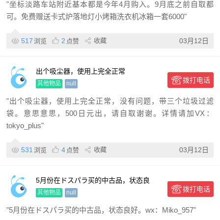
"坐标淡路车站附近基本都是今年4月购入。9月底之前自取都
可。免费赠送卡式炉落地灯小烤箱洗衣机冰箱一套6000"
517
2
收藏
03月12日
浏览
点赞
出个吸尘器，使用上完全正常
拨打电话
其他物品
null
"出个吸尘器，使用上完全正常，没有问题，带三个垃圾过滤
袋。意思意思，500日元出，请自取谢谢。详情请加VX：
tokyo_plus"
531
4
收藏
03月12日
浏览
点赞
5月份在ドスパラ买的中古品，状态良
拨打电话
好。 wx：Miko_95
其他物品
null
"5月份在ドスパラ买的中古品，状态良好。wx：Miko_957"