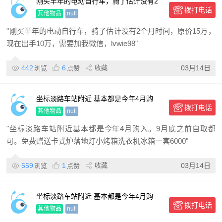
刚买半年的电动自行车，骑了估计没有2
拨打电话
个月时间，原价15万，现
其他物品
null
"刚买半年的电动自行车，骑了估计没有2个月时间，原价15万，
现在出手10万，需要加我微信，lvwie98"
442
6
收藏
03月14日
浏览
点赞
坐标淡路车站附近 基本都是今年4月购
拨打电话
入。 9月底之前自取都可
其他物品
null
"坐标淡路车站附近基本都是今年4月购入。9月底之前自取都
可。免费赠送卡式炉落地灯小烤箱洗衣机冰箱一套6000"
559
1
收藏
03月14日
浏览
点赞
坐标淡路车站附近 基本都是今年4月购
拨打电话
入。 9月底之前自取都可
其他物品
null