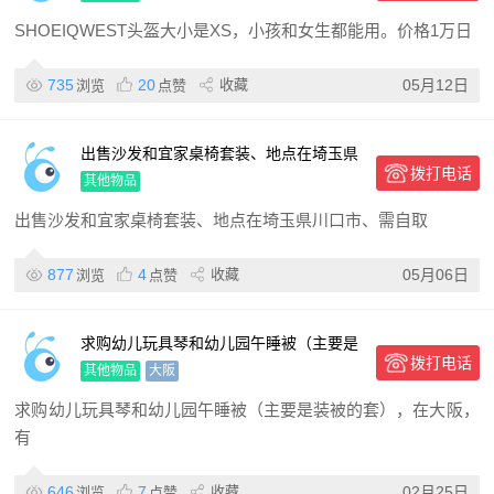
SHOEIQWEST头盔大小是XS，小孩和女生都能用。价格1万日
735
20
收藏
05月12日
浏览
点赞
出售沙发和宜家桌椅套装、地点在埼玉県
拨打电话
川口市、需自取
其他物品
出售沙发和宜家桌椅套装、地点在埼玉県川口市、需自取
877
4
收藏
05月06日
浏览
点赞
求购幼儿玩具琴和幼儿园午睡被（主要是
拨打电话
装被的套）
其他物品
大阪
求购幼儿玩具琴和幼儿园午睡被（主要是装被的套），在大阪，
有
646
7
收藏
02月25日
浏览
点赞