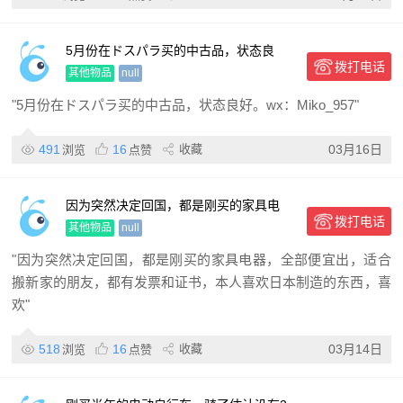
5月份在ドスパラ买的中古品，状态良
拨打电话
好。 wx：Miko_95
其他物品
null
"5月份在ドスパラ买的中古品，状态良好。wx：Miko_957"
491
16
收藏
03月16日
浏览
点赞
因为突然决定回国，都是刚买的家具电
拨打电话
器，全部便宜出
其他物品
null
"因为突然决定回国，都是刚买的家具电器，全部便宜出，适合
搬新家的朋友，都有发票和证书，本人喜欢日本制造的东西，喜
欢"
518
16
收藏
03月14日
浏览
点赞