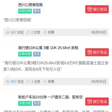
西川口男寮招租
拨打电话
房屋出租
琦玉
"西川口男寮招租"
507
2
收藏
08月05日
浏览
点赞
南行德1DK公寓 3楼 1DK 25.68㎡ 房租
拨打电话
6.8万 RC钢筋混凝土 独立卧室7.6帖D
房屋出租
东京
"南行德1DK公寓3楼1DK25.68㎡房租6.8万RC钢筋混凝土独立卧
室7.6帖DK、双阳台8月下旬可入住"
367
2
收藏
08月05日
浏览
点赞
新松户车站10分钟 一户建共二层、配有空
拨打电话
调、冰箱、网厨房公用、厨房用品配备齐
房屋出租
东京
全 房租4万～押金2万