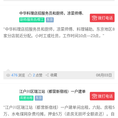
中华料理店招服务员和厨师，凉菜师傅、
拨打电话
料理辅助
厨师/服务员/帮工
东京
"中华料理店招服务员和厨师，凉菜师傅、料理辅助。东京地区8
家分店就近分配。小时工或社员，工作时间10点—23点，"
476
2
收藏
08月03日
浏览
点赞
江户川区瑞江站（都营新宿线）一户建单
拨打电话
间出租
房屋出租
东京
"江户川区瑞江站（都营新宿线）一户建单间出租，六贴、房租5
万、水电煤网杂费均摊，押金5万（退房无损坏全额退还）。自