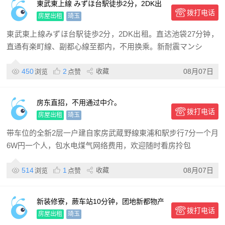
東武東上線 みずほ台駅徒歩2分，2DK出
拨打电话
租
房屋出租
琦玉
東武東上線みずほ台駅徒歩2分，2DK出租。直达池袋27分钟，
直通有楽町線、副都心線至都内，不用换乘。新耐震マンシ
450
2
收藏
08月07日
浏览
点赞
房东直招，不用通过中介。
拨打电话
房屋出租
琦玉
带车位的全新2层一户建自家房武蔵野線東浦和駅步行7分一个月
6W円一个人，包水电煤气网络费用，欢迎随时看房拎包
514
1
收藏
08月07日
浏览
点赞
新装修寮，蕨车站10分钟，团地新都物产
拨打电话
2分钟，采光好，有专人打扫卫生，安静
房屋出租
琦玉