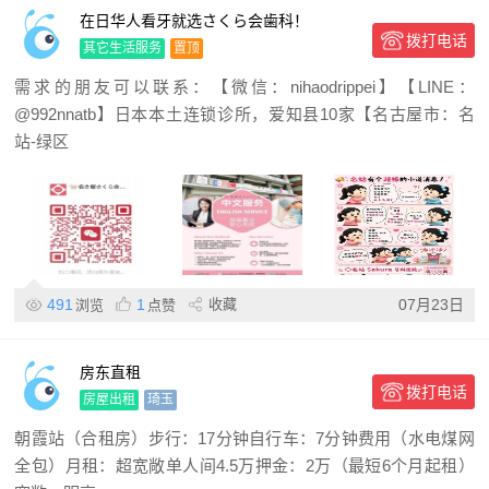
在日华人看牙就选さくら会歯科！
拨打电话
其它生活服务
置顶
需求的朋友可以联系：【微信：nihaodrippei】【LINE：
@992nnatb】日本本土连锁诊所，爱知县10家【名古屋市：名
站-绿区
491
1
收藏
07月23日
浏览
点赞
房东直租
拨打电话
房屋出租
琦玉
朝霞站（合租房）步行：17分钟自行车：7分钟费用（水电煤网
全包）月租：超宽敞单人间4.5万押金：2万（最短6个月起租）