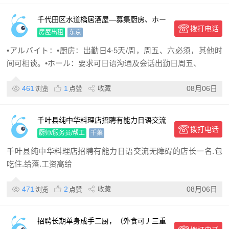
千代田区水道橋居酒屋—募集厨房、ホー
拨打电话
ル
房屋出租
东京
•アルバイト：•厨房：出勤日4-5天/周，周五、六必须，其他时
间可相谈。•ホール：要求可日语沟通及会话出勤日周五、
461
1
收藏
08月06日
浏览
点赞
千叶县纯中华料理店招聘有能力日语交流
拨打电话
无障碍的店长一名.包吃住.给落.工资高给
厨师/服务员/帮工
千葉
千叶县纯中华料理店招聘有能力日语交流无障碍的店长一名.包
吃住.给落.工资高给
471
2
收藏
08月06日
浏览
点赞
招聘长期单身成手二厨，（外食可丿三重