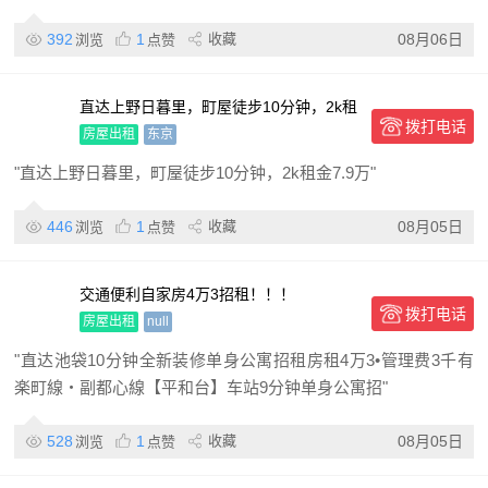
392
1
收藏
08月06日
浏览
点赞
直达上野日暮里，町屋徒步10分钟，2k租
拨打电话
金7.9万
房屋出租
东京
"直达上野日暮里，町屋徒步10分钟，2k租金7.9万"
446
1
收藏
08月05日
浏览
点赞
交通便利自家房4万3招租！！！
拨打电话
房屋出租
null
"直达池袋10分钟全新装修单身公寓招租房租4万3•管理费3千有
楽町線・副都心線【平和台】车站9分钟单身公寓招"
528
1
收藏
08月05日
浏览
点赞