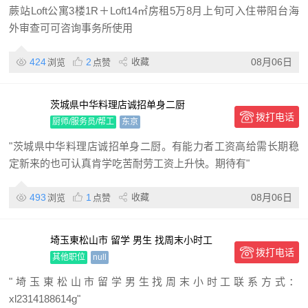
蕨站Loft公寓3楼1R＋Loft14㎡房租5万8月上旬可入住带阳台海
外审查可可咨询事务所使用
424
2
收藏
08月06日
浏览
点赞
茨城県中华料理店诚招单身二厨
拨打电话
厨师/服务员/帮工
东京
"茨城県中华料理店诚招单身二厨。有能力者工资高给需长期稳
定新来的也可认真肯学吃苦耐劳工资上升快。期待有"
493
1
收藏
08月06日
浏览
点赞
埼玉東松山市 留学 男生 找周末小时工
拨打电话
其他职位
null
"埼玉東松山市留学男生找周末小时工联系方式：
xl2314188614g"