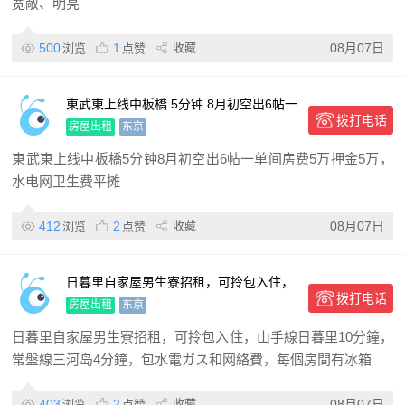
宽敞、明亮
500
1
收藏
08月07日
浏览
点赞
東武東上线中板橋 5分钟 8月初空出6帖一
拨打电话
单间 房费5万 押金5万，水电网 卫生费平
房屋出租
东京
摊
東武東上线中板橋5分钟8月初空出6帖一单间房费5万押金5万，
水电网卫生费平摊
412
2
收藏
08月07日
浏览
点赞
日暮里自家屋男生寮招租，可拎包入住，
拨打电话
山手線日暮里10分鐘，常盤線三河岛4分
房屋出租
东京
鐘，包水電ガス和网絡費
日暮里自家屋男生寮招租，可拎包入住，山手線日暮里10分鐘，
常盤線三河岛4分鐘，包水電ガス和网絡費，每個房間有冰箱
403
2
收藏
08月07日
浏览
点赞