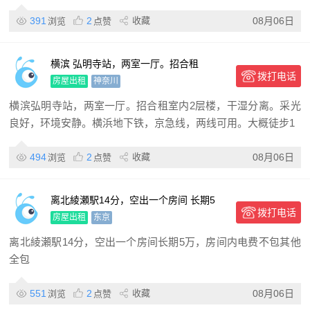
391
2
收藏
08月06日
浏览
点赞
横滨 弘明寺站，两室一厅。招合租
拨打电话
房屋出租
神奈川
横滨弘明寺站，两室一厅。招合租室内2层楼，干湿分离。采光
良好，环境安静。横浜地下铁，京急线，两线可用。大概徒步1
494
2
收藏
08月06日
浏览
点赞
离北綾瀬駅14分，空出一个房间 长期5
拨打电话
万，房间内电费不包其他全包
房屋出租
东京
离北綾瀬駅14分，空出一个房间长期5万，房间内电费不包其他
全包
551
2
收藏
08月06日
浏览
点赞