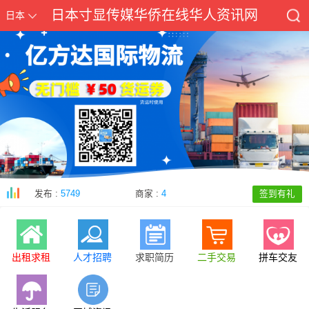
日本寸显传媒华侨在线华人资讯网
日本
发布 :
5749
商家 :
4
签到有礼
出租求租
人才招聘
求职简历
二手交易
拼车交友