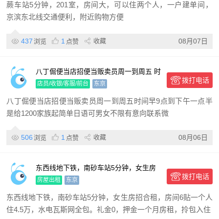
蕨车站5分钟，201室，房间大，可以住两个人，一户建单间，
京滨东北线交通便利，附近购物方便
437
1
收藏
08月07日
浏览
点赞
八丁倔便当店招便当贩卖员周一到周五 时
拨打电话
间早9点到下午一点半 是给1200 家族起
店员/收银/客服/前台
东京
八丁倔便当店招便当贩卖员周一到周五时间早9点到下午一点半
是给1200家族起简单日语可男女不限有意向联系微
506
1
收藏
08月06日
浏览
点赞
东西线地下铁，南砂车站5分钟，女生房
拨打电话
招合租，房间6贴一个人住4.5万，水电瓦
房屋出租
东京
斯网全包
东西线地下铁，南砂车站5分钟，女生房招合租，房间6贴一个人
住4.5万，水电瓦斯网全包。礼金0，押金一个月房租，拎包入住