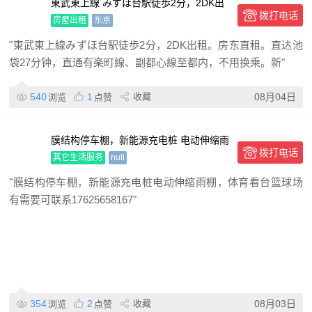
東武東上線 みずほ台駅徒歩2分，2DK出
拨打电话
租。房东直租
房屋出租
东京
"東武東上線みずほ台駅徒歩2分，2DK出租。房东直租。直达池
袋27分钟，直通有楽町線、副都心線至都内，不用换乘。新"
540
1
收藏
08月04日
浏览
点赞
膜结构停车棚，新能源充电桩 电动伸缩雨
拨打电话
棚，体育看台篮球场
其它生活服务
null
"膜结构停车棚，新能源充电桩电动伸缩雨棚，体育看台篮球场
有需要可联系17625658167"
354
2
收藏
08月03日
浏览
点赞