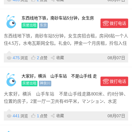
东西线地下铁，南砂车站5分钟，女生房
拨打电话
招合租
房屋出租
东京
东西线地下铁，南砂车站5分钟，女生房招合租，房间6贴一个人
住4.5万，水电瓦斯网全包。礼金0，押金一个月房租，拎包入住
475
2
收藏
08月07日
浏览
点赞
大家好，横浜 山手车站 不是山手线 走
拨打电话
路800米、约8分钟、位置的房子，2室一
房屋出租
神奈川
厅一卫共有49平米，マ
大家好，横浜 山手车站 不是山手线走路800米、约8分钟、
位置的房子，2室一厅一卫共有49平米，マンション、水泥
441
1
收藏
08月07日
浏览
点赞