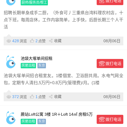
拨打电话
県台湾料理农村店，十点下班，每周店
厨师/服务员/帮工
休，工作内容简单，上手快，后厨
招聘长期单身成手二厨，（外食可丿三重県台湾料理农村店，十
点下班，每周店休，工作内容简单，上手快，后厨长期三个人干
活
428
2
收藏
08月06日
浏览
点赞
池袋大塚单间招租
拨打电话
房屋出租
东京
池袋大塚单间招合租室友。1楼個室、卫浴厨共用。水电气网全
包，定期专人清扫,5万円+0.8万円(管理费)/月。(1楼
372
1
收藏
08月06日
浏览
点赞
蕨站Loft公寓 3楼 1R＋Loft 14㎡ 房租5万
拨打电话
8月上旬可入住 带阳台海外审查可 可
房屋出租
东京