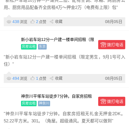
"新松户车站10分钟一户建共二层、配有空调、冰箱、网厨房公
用、厨房用品配备齐全房租4万～押金2万（电费有上限）包"
438
2
收藏
08月05日
浏览
点赞
新小岩车站12分一户建一楼单间招租（限
拨打电话
定男生，9月1号可入住）
房屋出租
东京
"新小岩车站12分一户建一楼单间招租（限定男生，9月1号可入
住）"
494
1
收藏
08月05日
浏览
点赞
神奈川平塚车站徒步7分钟。自家房招租
拨打电话
房屋出租
神奈川
"神奈川平塚车站徒步7分钟。自家房招租无礼金无押金2DK。
52.22平方米。301。（角屋。超级通风。夏天都可以做到"