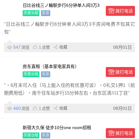
日比谷线三ノ輪駅步行6分钟单人间3万3
拨打电话
千房间电费不包其它包
房屋出租
东京
"日比谷线三ノ輪駅步行6分钟单人间3万3千房间电费不包其它
包"
547
1
收藏
08月01日
浏览
点赞
房东直租（基本家电家具有）
拨打电话
房屋出租
东京
"・6月末可入住（马上能入住的有优惠可谈）・0礼交1押1（前
期费用低）・南千住车站步行15分钟左右・台东区清川1丁目"
460
1
收藏
08月01日
浏览
点赞
新宿大久保 徒步10分one room招租
拨打电话
房屋出租
东京