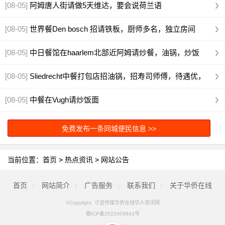
[08-05]
阿姆唐人街请做5天维达，要会说荷兰语
[08-05]
世界餐Den bosch 招请铁板，厨师多名，独立房间
[08-05]
中日餐馆在haarlem北部近阿姆请炒餐，油锅，炒饭
面，老虎头或者周末帮餐期。有
[08-05]
Sliedrecht中餐打包店招油锅，招寿司师傅，待遇优，
时间好，无
[08-05]
中餐在Vugh请炒饭面
免费发布一条同城便民信息 >>
当前位置：
首页
>
热点资讯
>
网站公告
首页
|
网站简介
|
广告服务
|
联系我们
|
关于华侨在线
©Copyright 寸显传媒华侨在线华人资讯网
赣ICP备2022009942号