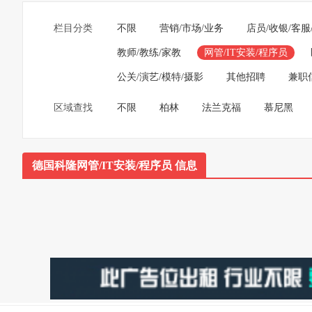
栏目分类
不限
营销/市场/业务
店员/收银/客服
教师/教练/家教
网管/IT安装/程序员
公关/演艺/模特/摄影
其他招聘
兼职
区域查找
不限
柏林
法兰克福
慕尼黑
德国科隆网管/IT安装/程序员 信息