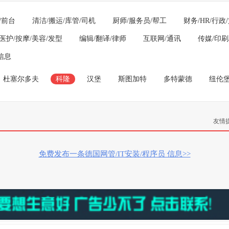
/前台
清洁/搬运/库管/司机
厨师/服务员/帮工
财务/HR/行政
医护/按摩/美容/发型
编辑/翻译/律师
互联网/通讯
传媒/印刷
信息
杜塞尔多夫
科隆
汉堡
斯图加特
多特蒙德
纽伦
友情
免费发布一条德国网管/IT安装/程序员 信息>>