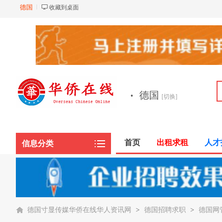
德国
收藏到桌面
·
德国
[切换]
首页
出租求租
人才
信息分类
德国寸显传媒华侨在线华人资讯网
>
德国招聘求职
>
德国网管