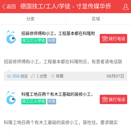
德国技工/工人/学徒 - 寸显传媒华侨
返回
分类
在线华人资讯网
区域
招装修师傅和小工，工程基本都在科隆附
拨打电话
近，有意者请电话联系
技工/工人/学徒
科隆
招装修师傅和小工，工程基本都在科隆附近，有意者请电话联
556
1
收藏
08月07日
浏览
点赞
科隆工地召两个有木工基础的装修小工，
拨打电话
管吃住。要求踏实肯干，动手能力强，摸
技工/工人/学徒
科隆
鱼者勿扰。年龄40岁以下
科隆工地召两个有木工基础的装修小工，管吃住。要求踏实