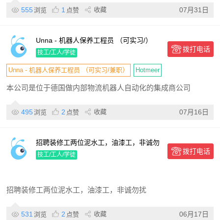
555
1
收藏
07月31日
浏览
点赞
Unna - 机器人保养工程员 （可实习/）
拨打电话
技工/工人/学徒
Unna - 机器人保养工程员 （可实习/兼职）
Hotmeer
本公司是位于德国做内部物流机器人自动化的集成商公司
495
2
收藏
07月16日
浏览
点赞
招聘装修工两位泥水工，油漆工，非诚勿
拨打电话
扰
技工/工人/学徒
招聘装修工两位泥水工，油漆工，非诚勿扰
531
2
收藏
06月17日
浏览
点赞