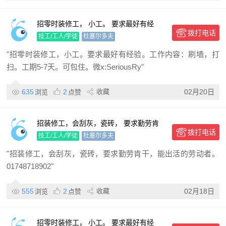
招零时装修工， 小工。 要求最好有经
拨打电话
验。 工作内容： 刷墙，打扫。 工期5-7
技工/工人/学徒
杜塞尔多夫
天。 可包住
"招零时装修工，小工。要求最好有经验。工作内容：刷墙，打
扫。工期5-7天。可包住。微x:SeriousRy"
635
2
收藏
02月20日
浏览
点赞
招装修工，会刮灰，瓷砖， 要求勤劳肯
拨打电话
干，能出活的劳动者。
技工/工人/学徒
杜塞尔多夫
"招装修工，会刮灰，瓷砖，要求勤劳肯干，能出活的劳动者。
01748718902"
555
2
收藏
02月18日
浏览
点赞
招零时装修工， 小工。 要求最好有经