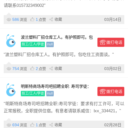
请联系015732349002"
586
1
收藏
03月14日
浏览
点赞
波兰塑料厂招仓库工人。有护照即可。包
拨打电话
吃住工资面谈。
技工/工人/学徒
null
"波兰塑料厂招仓库工人。有护照即可。包吃住工资面谈。"
754
2
收藏
03月02日
浏览
点赞
明斯特商场寿司吧招聘全职: 寿司学徒：
拨打电话
要求有打工许可，可以正常报税，全职提
技工/工人/学徒
null
供住宿。
"明斯特商场寿司吧招聘全职:寿司学徒：要求有打工许可，可以
正常报税，全职提供住宿。有意者请联系威信：lxx_334421，"
694
1
收藏
02月28日
浏览
点赞