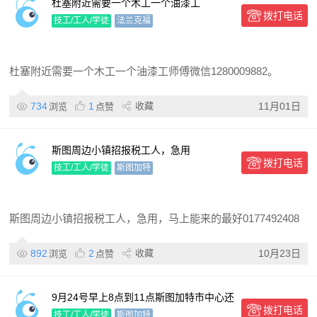
杜塞附近需要一个木工一个油漆工
拨打电话
技工/工人/学徒
法兰克福
杜塞附近需要一个木工一个油漆工师傅微信1280009882。
734
1
收藏
11月01日
浏览
点赞
斯图周边小镇招报税工人，急用
拨打电话
技工/工人/学徒
斯图加特
斯图周边小镇招报税工人，急用，马上能来的最好0177492408
892
2
收藏
10月23日
浏览
点赞
9月24号早上8点到11点斯图加特市中心还
拨打电话
需要2个男的帮忙卸货，酬谢电话谈
技工/工人/学徒
斯图加特