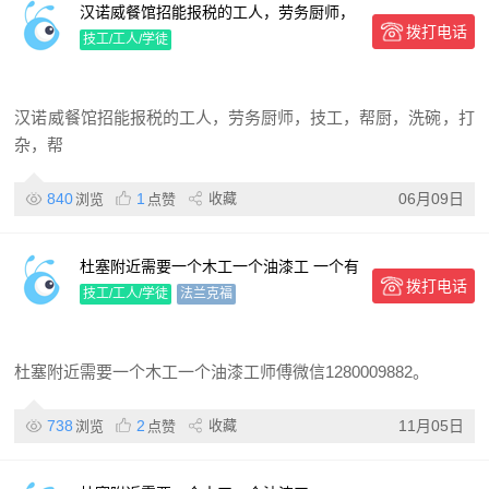
汉诺威餐馆招能报税的工人，劳务厨师，
拨打电话
技工，帮厨
技工/工人/学徒
汉诺威餐馆招能报税的工人，劳务厨师，技工，帮厨，洗碗，打
杂，帮
840
1
收藏
06月09日
浏览
点赞
杜塞附近需要一个木工一个油漆工 一个有
拨打电话
装修经验的打杂
技工/工人/学徒
法兰克福
杜塞附近需要一个木工一个油漆工师傅微信1280009882。
738
2
收藏
11月05日
浏览
点赞