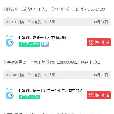
科隆市中心诚请打包工人，（全职均可）上班时间8:30-14:00。
916
2
收藏
09月04日
浏览
点赞
杜塞附近需要一个木工师傅微信
拨打电话
1280009882。联系电话
技工/工人/学徒
科隆
杜塞附近需要一个木工师傅微信1280009882。联系电话01
748
1
收藏
08月29日
浏览
点赞
杜塞附近招一个油工一个小工，有空的加
拨打电话
微信
技工/工人/学徒