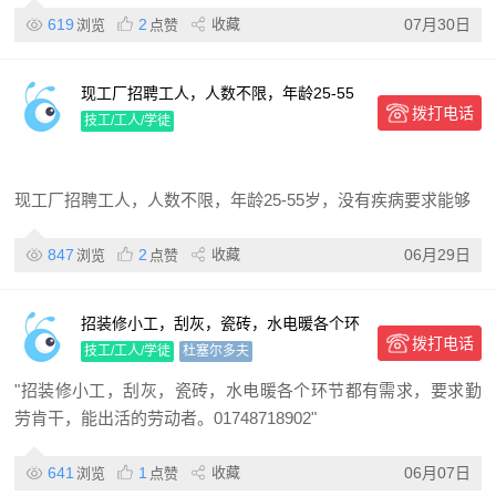
619
2
收藏
07月30日
浏览
点赞
现工厂招聘工人，人数不限，年龄25-55
拨打电话
岁，没有疾病 要求能够吃苦耐劳，动作利
技工/工人/学徒
索，对待自己的工作认真
现工厂招聘工人，人数不限，年龄25-55岁，没有疾病要求能够
847
2
收藏
06月29日
浏览
点赞
招装修小工，刮灰，瓷砖，水电暖各个环
拨打电话
节都有需求， 要求勤劳肯干，能出活的劳
技工/工人/学徒
杜塞尔多夫
动者。0
"招装修小工，刮灰，瓷砖，水电暖各个环节都有需求，要求勤
劳肯干，能出活的劳动者。01748718902"
641
1
收藏
06月07日
浏览
点赞