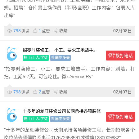
姆。招聘：仓库男士操作员（半职/全职）工作内容：包裹入库
出库"
798
1
收藏
02月08日
浏览
点赞
招零时装修工， 小工。要求工地熟手。
拨打电话
工作内容： 刷墙，打扫。 工期5-7天。 可
技工/工人/学徒
杜塞尔多夫
包吃住。
"招零时装修工，小工。要求工地熟手。工作内容：刷墙，打
扫。工期5-7天。可包吃住。微x:SeriousRy"
798
2
收藏
02月07日
浏览
点赞
十多年的龙旺装修公司长期承接各项装修
拨打电话
工程，长期招聘各个岗位装修师傅
技工/工人/学徒
杜塞尔多夫
"十多年的龙旺装修公司长期承接各项装修工程，长期招聘各个
岗位装修师傅联系电话017672658591或微信1280009882"