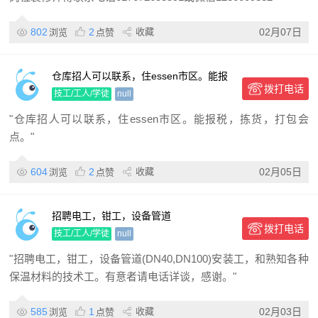
802
2
收藏
02月07日
浏览
点赞
仓库招人可以联系，住essen市区。能报
拨打电话
税，拣货，打包会点。
技工/工人/学徒
null
"仓库招人可以联系，住essen市区。能报税，拣货，打包会
点。"
604
2
收藏
02月05日
浏览
点赞
招聘电工，钳工，设备管道
拨打电话
(DN40,DN100)安装工，和熟知各种保温
技工/工人/学徒
null
材料的技术工。
"招聘电工，钳工，设备管道(DN40,DN100)安装工，和熟知各种
保温材料的技术工。有意者请电话详谈，感谢。"
585
1
收藏
02月03日
浏览
点赞