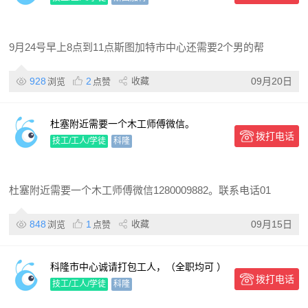
9月24号早上8点到11点斯图加特市中心还需要2个男的帮
928
2
收藏
09月20日
浏览
点赞
杜塞附近需要一个木工师傅微信。
拨打电话
技工/工人/学徒
科隆
杜塞附近需要一个木工师傅微信1280009882。联系电话01
848
1
收藏
09月15日
浏览
点赞
科隆市中心诚请打包工人，（全职均可 ）
拨打电话
上班时间 8:30-14:00。须报税，无，女生
技工/工人/学徒
科隆
最好（