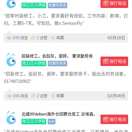
拨打电话
验。 工作内容： 刷墙，打扫。 工期5-7
技工/工人/学徒
杜塞尔多夫
天。 可包住
"招零时装修工，小工。要求最好有经验。工作内容：刷墙，打
扫。工期5-7天。可包住。微x:SeriousRy"
590
2
收藏
02月18日
浏览
点赞
招装修工，会刮灰，瓷砖， 要求勤劳肯
拨打电话
干，能出活的劳动者。
技工/工人/学徒
杜塞尔多夫
"招装修工，会刮灰，瓷砖，要求勤劳肯干，能出活的劳动者。
01748718902"
696
2
收藏
02月08日
浏览
点赞
北威州Velbert海外仓招聘仓库工 近埃森，
拨打电话
乌帕塔尔，米尔海姆。 招聘 ： 仓库男士
技工/工人/学徒
null
操作员
"北威州Velbert海外仓招聘仓库工近埃森，乌帕塔尔，米尔海