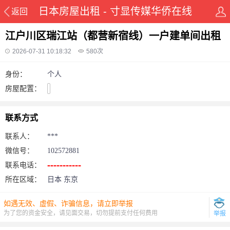
日本房屋出租 - 寸显传媒华侨在线
返回
华人资讯网
江户川区瑞江站（都营新宿线）一户建单间出租
2026-07-31 10:18:32
580
次
身份：
个人
房屋配置：
联系方式
联系人：
***
微信号：
102572881
联系电话：
所在区域：
日本 东京
如遇无效、虚假、诈骗信息，请立即举报
为了您的资金安全，请见面交易，切勿提前支付任何费用
举报