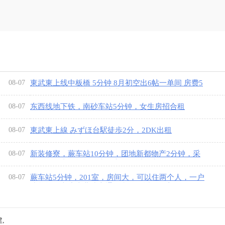
08-07
東武東上线中板橋 5分钟 8月初空出6帖一单间 房费5
万 押金5万，水电网 卫生费平摊
08-07
东西线地下铁，南砂车站5分钟，女生房招合租
08-07
東武東上線 みずほ台駅徒歩2分，2DK出租
08-07
新装修寮，蕨车站10分钟，团地新都物产2分钟，采
光好，有专人打扫卫生，安静舒适，生活便利
08-07
蕨车站5分钟，201室，房间大，可以住两个人，一户
建单间，京滨东北线交通便利，附近购物方便
,