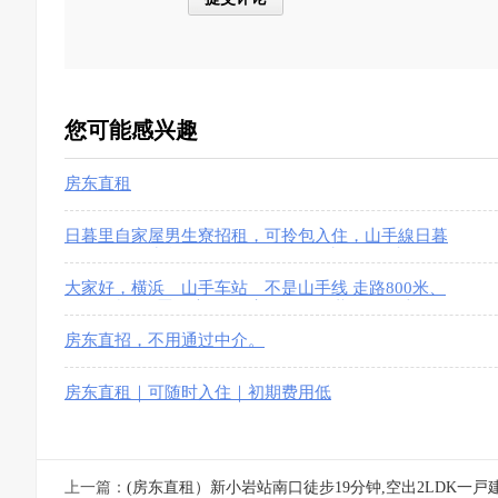
您可能感兴趣
房东直租
日暮里自家屋男生寮招租，可拎包入住，山手線日暮
里10分鐘，常盤線三河岛4分鐘，包水電ガス和网絡
費
大家好，横浜 山手车站 不是山手线 走路800米、
约8分钟、位置的房子，2室一厅一卫共有49平米，マ
房东直招，不用通过中介。
房东直租｜可随时入住｜初期费用低
上一篇：
(房东直租）新小岩站南口徒步19分钟,空出2LDK一戸建