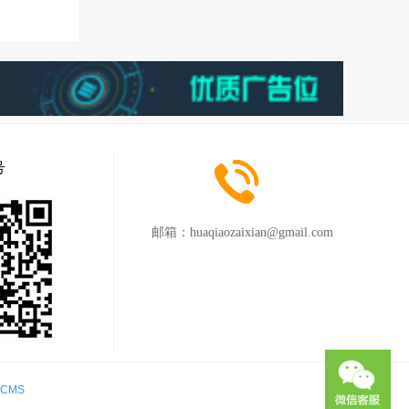
号
邮箱：
huaqiaozaixian@gmail.com
iCMS