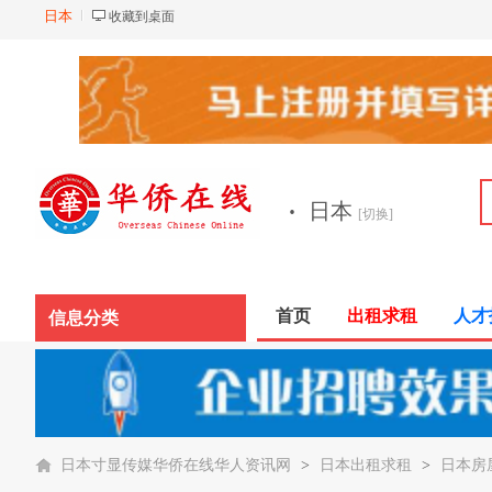
日本
收藏到桌面
·
日本
[切换]
首页
出租求租
人才
信息分类
日本寸显传媒华侨在线华人资讯网
>
日本出租求租
>
日本房