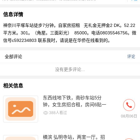
信息详情
神奈川平塚车站徒步7分钟。自家房招租 无礼金无押金2 DK。52.22
平方米。301。（角屋。三面彩光） 85000。电话08035546756。微
信号c592234803
联系我时，请说是在华侨在线看到的。
全部评论
评论
没有更多评论...
相关信息
东西线地下铁，南砂车站5分
钟，女生房招合租，房间6贴一
个人住4.5万，水电瓦斯网全包
388人看过
08月06日
横滨 弘明寺站，两室一厅。招