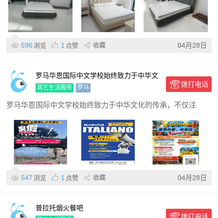
596
1
收藏
04月28日
浏览
点赞
罗马华恩国际中文学校始终致力于中华文
拨打电话
化的传承
其它生活服务
罗马
罗马华恩国际中文学校始终致力于中华文化的传承，不仅注
547
1
收藏
04月28日
浏览
点赞
普拉托烟火餐吧
拨打电话