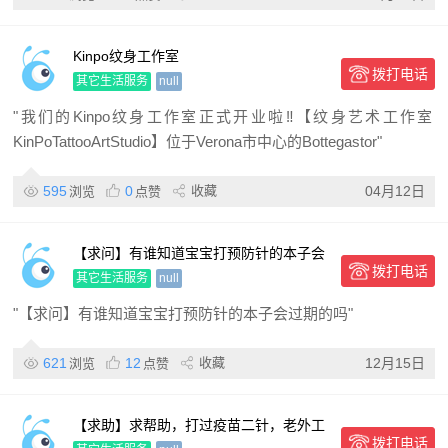
Kinpo纹身工作室
拨打电话
其它生活服务
null
"我们的Kinpo纹身工作室正式开业啦‼️【纹身艺术工作室
KinPoTattooArtStudio】位于Verona市中心的Bottegastor"
595
0
收藏
04月12日
浏览
点赞
【求问】有谁知道宝宝打预防针的本子会
拨打电话
过期的吗
其它生活服务
null
"【求问】有谁知道宝宝打预防针的本子会过期的吗"
621
12
收藏
12月15日
浏览
点赞
【求助】求帮助，打过疫苗二针，老外工
拨打电话