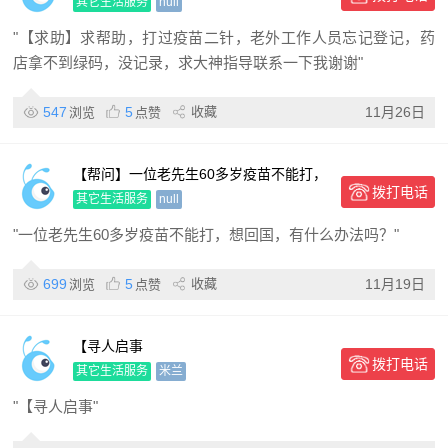
作人员忘记登记，药店拿不
其它生活服务
null
"【求助】求帮助，打过疫苗二针，老外工作人员忘记登记，药
店拿不到绿码，没记录，求大神指导联系一下我谢谢"
547
5
收藏
11月26日
浏览
点赞
【帮问】一位老先生60多岁疫苗不能打，
拨打电话
想回国，有什么办法吗？
其它生活服务
null
"一位老先生60多岁疫苗不能打，想回国，有什么办法吗？"
699
5
收藏
11月19日
浏览
点赞
【寻人启事
拨打电话
其它生活服务
米兰
"【寻人启事"