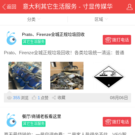
意大利其它生活服务 - 寸显传媒华
返回
分类
侨在线华人资讯网
区域
Prato、Firenze全城正规垃圾回收
拨打电话
其它生活服务
Prato、Firenze全城正规垃圾回收！各类垃圾统一清运：普通
355
1
收藏
08月06日
浏览
点赞
餐厅/商铺老板看这里
拨打电话
其它生活服务
夏天最烧钱的：一是空调电费；二是客人热得坐不住。VEG智