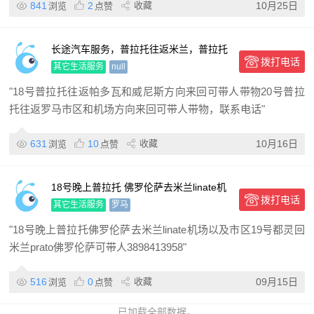
841
2
收藏
10月25日
浏览
点赞
长途汽车服务，普拉托往返米兰，普拉托
拨打电话
往返威尼斯，普拉托往返安
其它生活服务
null
"18号普拉托往返帕多瓦和威尼斯方向来回可带人带物20号普拉
托往返罗马市区和机场方向来回可带人带物，联系电话"
631
10
收藏
10月16日
浏览
点赞
18号晚上普拉托 佛罗伦萨去米兰linate机
拨打电话
场以及市区
其它生活服务
罗马
"18号晚上普拉托佛罗伦萨去米兰linate机场以及市区19号都灵回
米兰prato佛罗伦萨可带人3898413958"
516
0
收藏
09月15日
浏览
点赞
已加载全部数据。