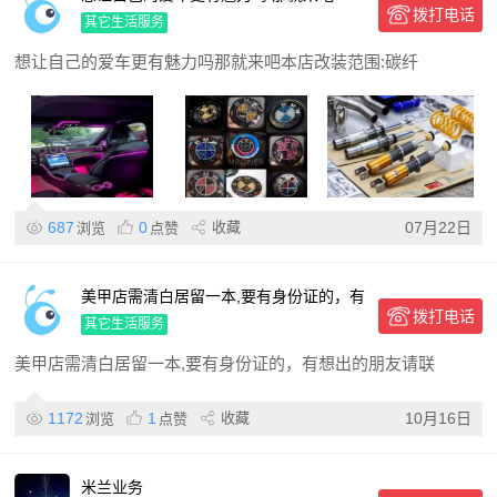
拨打电话
其它生活服务
想让自己的爱车更有魅力吗那就来吧本店改装范围:碳纤
687
0
收藏
07月22日
浏览
点赞
美甲店需清白居留一本,要有身份证的，有
拨打电话
想出的朋友请联系393349580668 微信号
其它生活服务
同步
美甲店需清白居留一本,要有身份证的，有想出的朋友请联
1172
1
收藏
10月16日
浏览
点赞
米兰业务