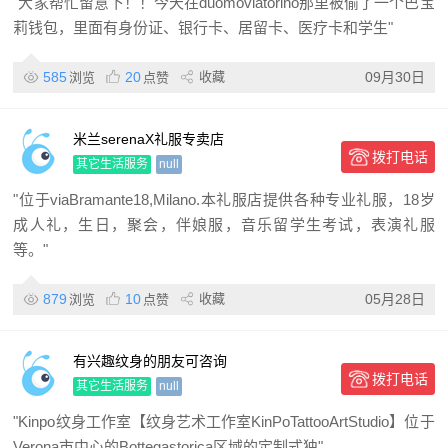
"大家帮忙留意下！！今天在duomoviatorino那里被偷了一个巴宝
莉钱包，里面有身份证、银行卡、居留卡、医疗卡和学生"
585
20
收藏
09月30日
浏览
点赞
米兰serenaX礼服专卖店
拨打电话
其它生活服务
null
"位于viaBramante18,Milano.本礼服店提供各种专业礼服，18岁
成人礼，生日，聚会，伴娘服，音乐留学生考试，表演礼服
等。"
879
10
收藏
05月28日
浏览
点赞
有兴趣纹身的朋友可咨询
拨打电话
其它生活服务
null
"Kinpo纹身工作室【纹身艺术工作室KinPoTattooArtStudio】位于
Verona市中心的Bottegastorica区域的定制式独"