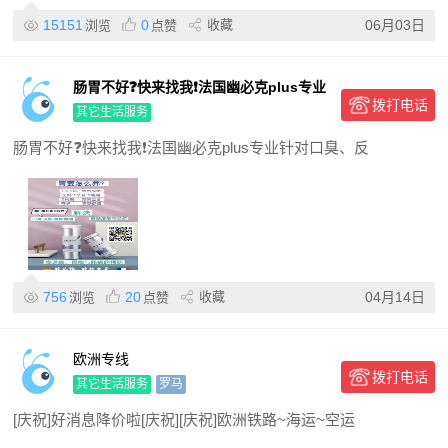
15151
0
收藏
06月03日
浏览
点赞
️肠胃不好❓快来找我❗️法国幽必克plus专业
拨打电话
针对口臭、反酸、消化不良、胃胀腹痛、
其它生活服务
胃肠溃疡、胃炎、肠
️肠胃不好❓快来找我❗️法国幽必克plus专业针对口臭、反
756
20
收藏
04月14日
浏览
点赞
欧洲专线
拨打电话
其它生活服务
罗马
[庆祝]好消息降价啦[庆祝][庆祝]​欧洲铁路~海运~空运