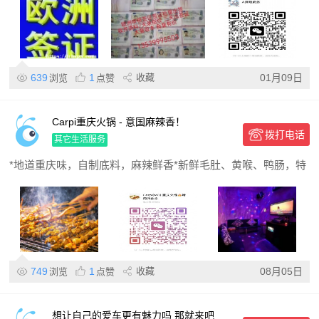
639
1
收藏
01月09日
浏览
点赞
Carpi重庆火锅 - 意国麻辣香！
拨打电话
其它生活服务
*地道重庆味，自制底料，麻辣鲜香*新鲜毛肚、黄喉、鸭肠，特
749
1
收藏
08月05日
浏览
点赞
想让自己的爱车更有魅力吗 那就来吧