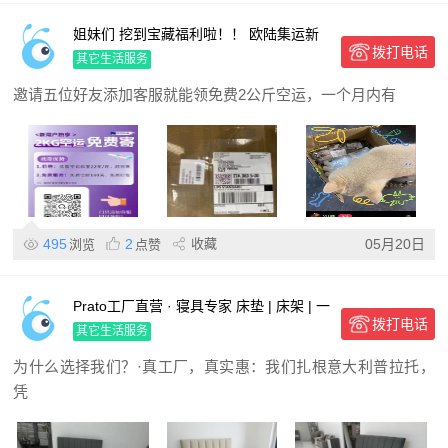
姐妹们 挖到宝藏福利啦！！ 欧陆集运新
拨打电话
人福利活动上线啦
其它生活服务
邀请五位好友添加客服就能领免费2公斤空运，一个月内有
495
2
收藏
05月20日
浏览
点赞
Prato工厂直营 · 寝具专家 床垫 | 床架 | 一
拨打电话
站式定制
其它生活服务
为什么选择我们？·真工厂，真实惠：我们扎根意大利普拉托，
凭