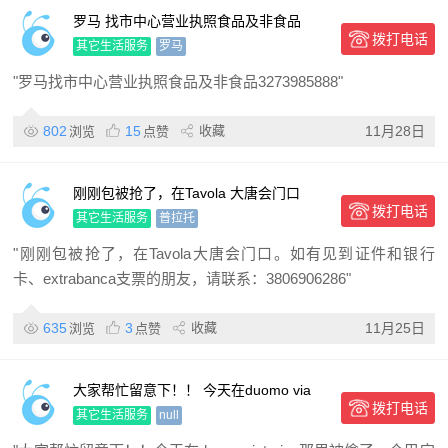
罗马 找市中心营业执照食品及非食品
拨打电话
3273985888
其它生活服务
罗马
"罗马找市中心营业执照食品及非食品3273985888"
802
15
收藏
11月28日
浏览
点赞
刚刚包被抢了，在Tavola 大唐会门口
拨打电话
其它生活服务
普拉托
"刚刚包被抢了，在Tavola大唐会门口。如有见到证件和银行
卡、extrabanca支票的朋友，请联系：3806906286"
635
3
收藏
11月25日
浏览
点赞
大家帮忙留意下！！ 今天在duomo via
拨打电话
torino那里被偷了一个巴宝莉钱包，
其它生活服务
null