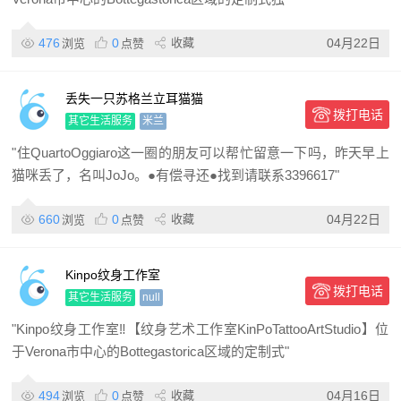
476
0
收藏
04月22日
浏览
点赞
丢失一只苏格兰立耳猫猫
拨打电话
其它生活服务
米兰
"住QuartoOggiaro这一圈的朋友可以帮忙留意一下吗，昨天早上
猫咪丢了，名叫JoJo。●有偿寻还●找到请联系3396617"
660
0
收藏
04月22日
浏览
点赞
Kinpo纹身工作室
拨打电话
其它生活服务
null
"Kinpo纹身工作室‼️【纹身艺术工作室KinPoTattooArtStudio】位
于Verona市中心的Bottegastorica区域的定制式"
494
0
收藏
04月16日
浏览
点赞