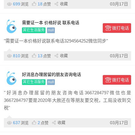
699
18
收藏
03月17日
浏览
点赞
需要证一本 价格好说 联系电话
拨打电话
3294564252微信同步
其它生活服务
null
"需要证一本价格好说联系电话3294564252微信同步"
810
13
收藏
03月17日
浏览
点赞
好消息办理居留的朋友咨询电话
拨打电话
3667284797微信也是3667284797要是
其它生活服务
null
"好消息办理居留的朋友咨询电话3667284797微信也是
3667284797要是2020年大赦还在等朋友要交税，工局没收到交
税"
637
2
收藏
03月17日
浏览
点赞