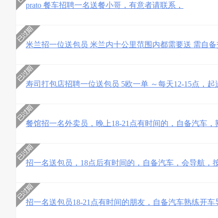
prato 餐车招聘一名送餐小哥，有意者请联系，
米兰招一位送包员 米兰内十公里范围内都需要送 需自
寿司打包店招聘一位送包员 5欧一单 ～每天12-15点，
餐馆招一名外卖员，晚上18-21点有时间的，自备汽车
招一名送包员，18点后有时间的，自备汽车，会导航，
招一名送包员18-21点有时间的朋友，自备汽车熟练开