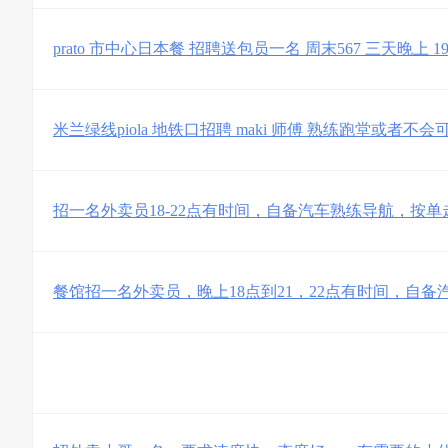
prato 市中心日本餐 招聘送包员一名 周末567 三天晚上 19:0
米兰绿线piola 地铁口招聘 maki 师傅 熟练跑堂或者不会
招一名外卖员18-22点有时间，自备汽车熟练导航，按单
餐馆招一名外卖员，晚上18点到21，22点有时间，自