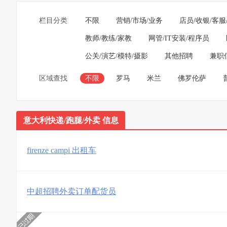
栏目分类
不限
营销/市场/业务
店员/收银/客服
教师/教练/家教
网管/IT安装/程序员
公关/演艺/模特/摄影
其他招聘
兼职
区域查找
不限
罗马
米兰
佛罗伦萨
意大利快递/跑腿/外卖 信息
firenze campi 出租车
中超招聘外卖订单配货员