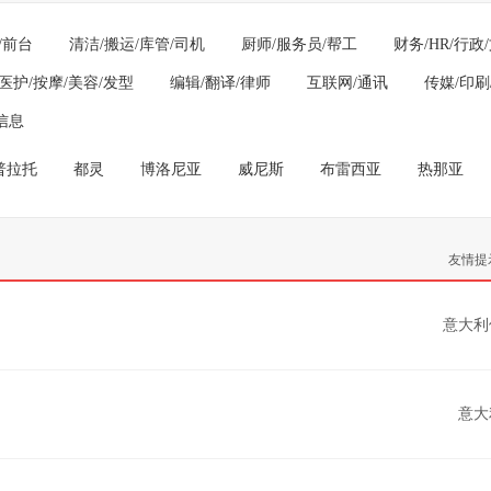
/前台
清洁/搬运/库管/司机
厨师/服务员/帮工
财务/HR/行政
医护/按摩/美容/发型
编辑/翻译/律师
互联网/通讯
传媒/印刷
信息
普拉托
都灵
博洛尼亚
威尼斯
布雷西亚
热那亚
友情提
意大利
意大