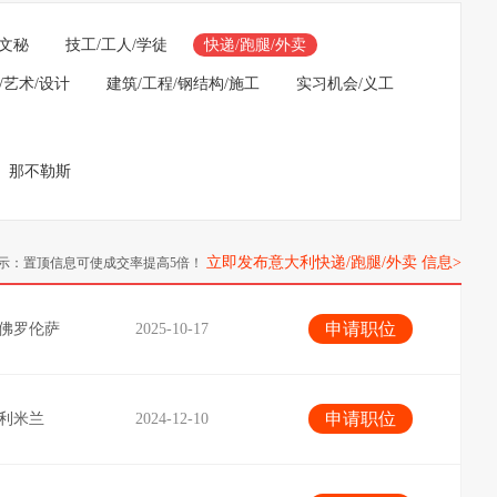
/文秘
技工/工人/学徒
快递/跑腿/外卖
/艺术/设计
建筑/工程/钢结构/施工
实习机会/义工
那不勒斯
立即发布意大利快递/跑腿/外卖 信息>
示：置顶信息可使成交率提高5倍！
>
申请职位
佛罗伦萨
2025-10-17
申请职位
利米兰
2024-12-10