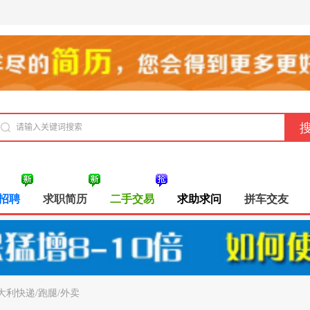
招聘
求职简历
二手交易
求助求问
拼车交友
大利快递/跑腿/外卖