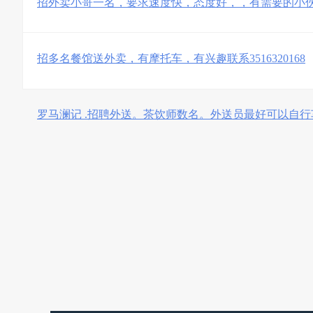
招外卖小哥一名，要求速度快，态度好，，有需要的小
招多名餐馆送外卖，有摩托车，有兴趣联系3516320168
罗马澜记 .招聘外送。茶饮师数名。外送员最好可以自行