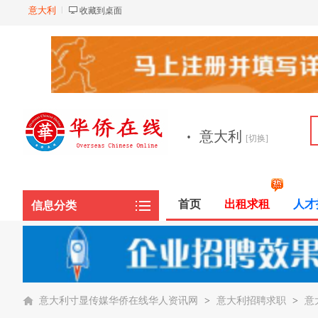
意大利
收藏到桌面
·
意大利
[切换]
首页
出租求租
人才
信息分类
意大利寸显传媒华侨在线华人资讯网
>
意大利招聘求职
>
意