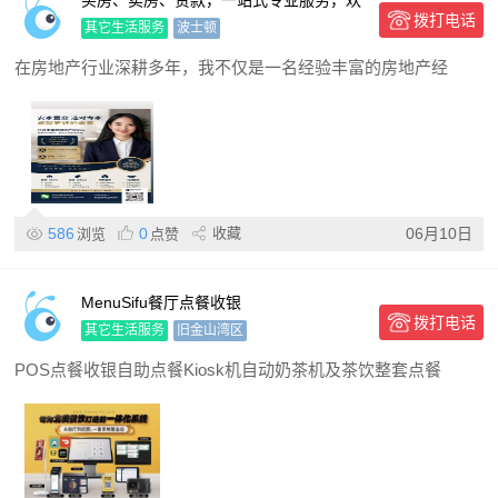
买房、卖房、贷款，一站式专业服务，欢
拨打电话
迎随时联系我！
其它生活服务
波士顿
在房地产行业深耕多年，我不仅是一名经验丰富的房地产经
586
0
收藏
06月10日
浏览
点赞
MenuSifu餐厅点餐收银
拨打电话
其它生活服务
旧金山湾区
POS点餐收银自助点餐Kiosk机自动奶茶机及茶饮整套点餐