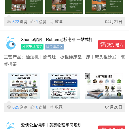
522
1
收藏
04月21日
浏览
点赞
Xhome家居｜Robam老板电器 一站式打
拨打电话
造理想之家
其它生活服务
旧金山湾区
主营产品：油烟机｜燃气灶｜橱柜硬床垫｜床｜床头柜沙发｜餐
桌椅茶
625
0
收藏
04月20日
浏览
点赞
爱儒公益讲座｜美高物理学习规划