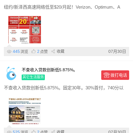
纽约/新泽西高速网络低至$20/月起！Verizon、Optimum、A
445
2
收藏
07月30日
浏览
点赞
不查收入贷款创新低5.875%。
拨打电话
其它生活服务
不查收入贷款创新低5.875%。固定30年。30%首付，740分以
525
2
收藏
07月30日
浏览
点赞