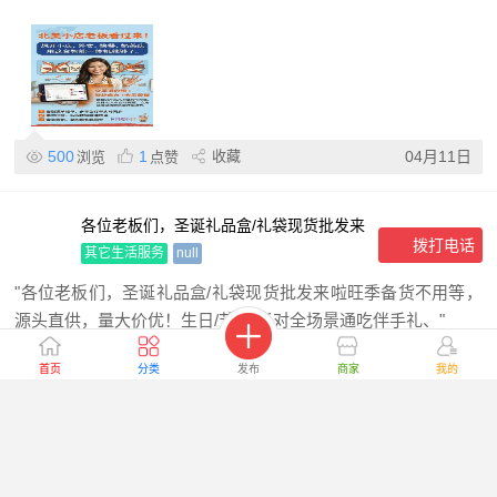
500
1
收藏
04月11日
浏览
点赞
各位老板们，圣诞礼品盒/礼袋现货批发来
拨打电话
啦 旺季备货不用等，源头直供，量大价
其它生活服务
null
优！
"各位老板们，圣诞礼品盒/礼袋现货批发来啦旺季备货不用等，
源头直供，量大价优！生日/节日/派对全场景通吃伴手礼、"
首页
分类
发布
商家
我的
428
3
收藏
04月09日
浏览
点赞
睿安保险 | 守护你的安心
拨打电话
其它生活服务
旧金山湾区