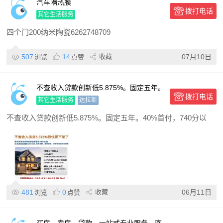
汽车隔热膜
拨打电话
其它生活服务
四个门200纳米陶瓷6262748709
507
14
收藏
07月10日
浏览
点赞
不查收入贷款创新低5.875%。固定五年。
拨打电话
40%首付，740分以上 限用于出租房 另自
其它生活服务
达拉斯
住房5.75%
不查收入贷款创新低5.875%。固定五年。40%首付，740分以
481
0
收藏
06月11日
浏览
点赞