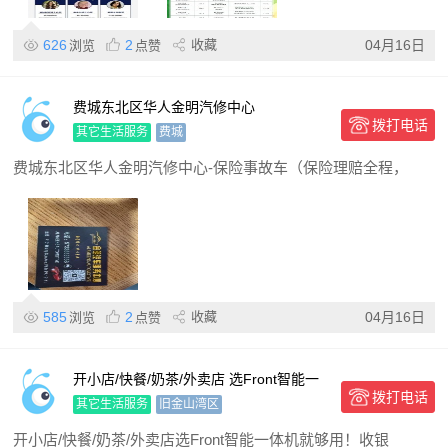
626
2
收藏
04月16日
浏览
点赞
费城东北区华人金明汽修中心
拨打电话
其它生活服务
费城
费城东北区华人金明汽修中心-保险事故车（保险理赔全程，
585
2
收藏
04月16日
浏览
点赞
开小店/快餐/奶茶/外卖店 选Front智能一
拨打电话
体机就够用！
其它生活服务
旧金山湾区
开小店/快餐/奶茶/外卖店选Front智能一体机就够用！收银