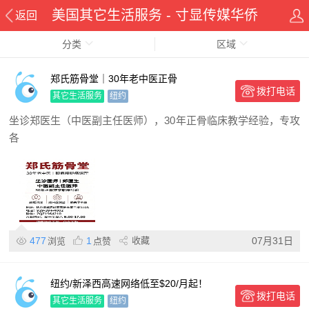
美国其它生活服务 - 寸显传媒华侨
返回
分类
在线华人资讯网
区域
郑氏筋骨堂｜30年老中医正骨
拨打电话
其它生活服务
纽约
坐诊郑医生（中医副主任医师），30年正骨临床教学经验，专攻
各
477
1
收藏
07月31日
浏览
点赞
纽约/新泽西高速网络低至$20/月起！
拨打电话
其它生活服务
纽约