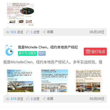
501
1
收藏
05月18日
浏览
点赞
我是Michelle Chen，纽约本地房产经纪
拨打电话
人。 多年实战经验，擅长帮你高效处理买
其它生活服务
纽约
房、卖房、租房
我是MichelleChen，纽约本地房产经纪人。多年实战经验，擅
478
2
收藏
05月09日
浏览
点赞