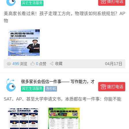
拨打电话
其它生活服务
美高家长看过来！孩子走理工方向，物理该如何系统规划？AP
物
495
0
收藏
04月17日
浏览
点赞
很多家长会低估一件事—— 写作能力，才
拨打电话
是美国教育的底层能力
其它生活服务
洛杉矶
SAT、AP、甚至大学申请文书，本质都在考一件事：你能不能