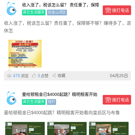
收入涨了，税该怎么留？ 责任重了，保障
拨打电话
够不够？ 赚得多了，退休怎么办？
其它生活服务
旧金山湾区
收入涨了，税该怎么留？责任重了，保障够不够？赚得多了，退
休怎
475
3
收藏
04月25日
浏览
点赞
曼哈顿租金已$4000起跳？精明租客开始
拨打电话
看向皇后区与布鲁克林
其它生活服务
纽约
曼哈顿租金已$4000起跳？精明租客开始看向皇后区与布鲁