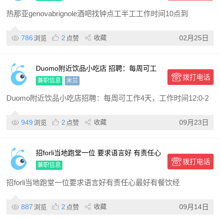
热那亚genovabrignole酒吧找钟点工半工工作时间10点到
786
2
收藏
02月25日
浏览
点赞
Duomo附近饮品小吃店 招聘：每周可工
拨打电话
作4天，工作时间12:0-21:00【岗位要求】
兼职信息
米兰
Duomo附近饮品小吃店招聘：每周可工作4天，工作时间12:0-2
949
2
收藏
09月23日
浏览
点赞
招forli当地跑堂一位 要求语言好 有责任心
拨打电话
最好有餐饮经验 同事好相处都是年轻人
兼职信息
备居留 学
招forli当地跑堂一位要求语言好有责任心最好有餐饮经
887
2
收藏
09月14日
浏览
点赞