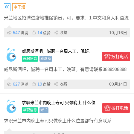
60
电子烟
米兰地区招聘进店地推促销员，可，要求：1.中文和意大利语流
547
14
收藏
10月16日
浏览
点赞
威尼斯酒吧，诚聘一名周末工，晚班。
拨打电话
兼职信息
威尼斯
威尼斯酒吧，诚聘一名周末工，晚班。有意请联系3888998888
627
19
收藏
09月14日
浏览
点赞
求职米兰市内晚上寿司 只做晚上 什么位
拨打电话
置都行 有意联系
兼职信息
米兰
求职米兰市内晚上寿司只做晚上什么位置都行有意联系