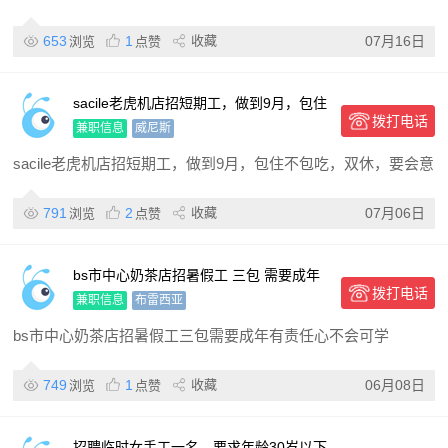
653
1
收藏
07月16日
浏览
点赞
sacile老虎机店招短期工，做到9月，包住
拨打电话
不包吃，双休，要会意大利语。请在中午
兼职信息
威尼斯
12点以后致电联系
sacile老虎机店招短期工，做到9月，包住不包吃，双休，要会意
791
2
收藏
07月06日
浏览
点赞
bs市中心奶茶店招暑假工 三包 需要成年
拨打电话
有责任心 不会可学
兼职信息
布雷西亚
bs市中心奶茶店招暑假工三包需要成年有责任心不会可学
749
1
收藏
06月08日
浏览
点赞
招聘临时女手工一名。要求年龄30岁以下