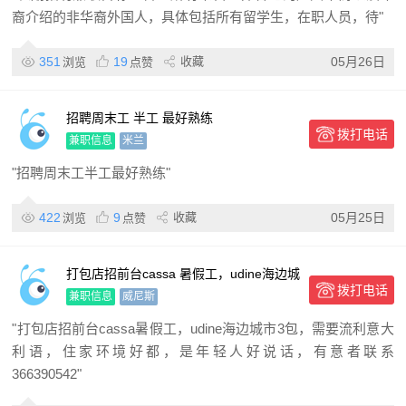
裔介绍的非华裔外国人，具体包括所有留学生，在职人员，待"
351
19
收藏
05月26日
浏览
点赞
招聘周末工 半工 最好熟练
拨打电话
兼职信息
米兰
"招聘周末工半工最好熟练"
422
9
收藏
05月25日
浏览
点赞
打包店招前台cassa 暑假工，udine海边城
拨打电话
市3包，
兼职信息
威尼斯
"打包店招前台cassa暑假工，udine海边城市3包，需要流利意大
利语，住家环境好都，是年轻人好说话，有意者联系
366390542"