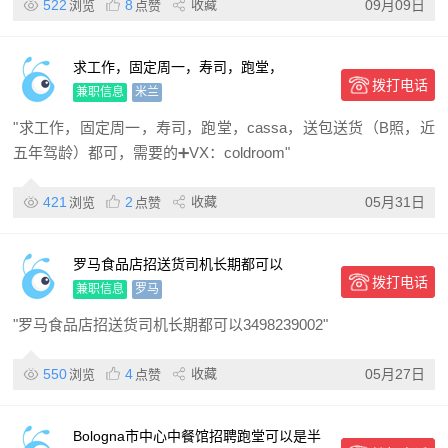
522
8
收藏
09月09日
浏览
点赞
求工作，固定周一，寿司，跑堂，
拨打电话
cassa，送包送货（B照，近五年驾龄）都
兼职信息
米兰
可，
"求工作，固定周一，寿司，跑堂，cassa，送包送货（B照，近
五年驾龄）都可，需要的➕VX：coldroom"
421
2
收藏
05月31日
浏览
点赞
罗马食品店招送货司机长期都可以
拨打电话
3498239002
兼职信息
罗马
"罗马食品店招送货司机长期都可以3498239002"
550
4
收藏
05月27日
浏览
点赞
Bologna市中心中餐馆招聘跑堂可以是半