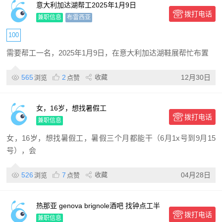
意大利加达湖帮工2025年1月9日
拨打电话
兼职信息
布雷西亚
100
需要帮工一名，2025年1月9日，在意大利加达湖鞋展帮忙布置
565
2
收藏
12月30日
浏览
点赞
女，16岁，想找暑假工
拨打电话
兼职信息
女，16岁，想找暑假工，暑假三个月都能干（6月1x号到9月15
号），会
526
7
收藏
04月28日
浏览
点赞
热那亚 genova brignole酒吧 找钟点工半
拨打电话
工
兼职信息