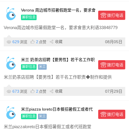
Verona 周边城市招暑假跑堂一名，要求會
拨打电话
意大利语
兼职信息
Verona周边城市招暑假跑堂一名，要求會意大利语33848779
629
2
收藏
08月05日
浏览
点赞
米兰 奶茶店招聘【要男性】若干名工作职
拨打电话
责◆制作和提供品质如一的饮品和食品；
兼职信息
米兰
◆与顾客和工作伙伴保
米兰奶茶店招聘【要男性】若干名工作职责◆制作和提供
673
2
收藏
07月29日
浏览
点赞
米兰piazza loreto日本餐招暑假工或者代
拨打电话
班跑堂
兼职信息
米兰
米兰piazzaloreto日本餐招暑假工或者代班跑堂