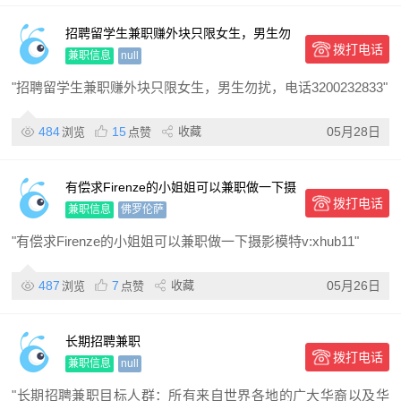
招聘留学生兼职赚外块只限女生，男生勿
拨打电话
扰，电话3200232833
兼职信息
null
"招聘留学生兼职赚外块只限女生，男生勿扰，电话3200232833"
484
15
收藏
05月28日
浏览
点赞
有偿求Firenze的小姐姐可以兼职做一下摄
拨打电话
影模特 v:xhub11
兼职信息
佛罗伦萨
"有偿求Firenze的小姐姐可以兼职做一下摄影模特v:xhub11"
487
7
收藏
05月26日
浏览
点赞
长期招聘兼职
拨打电话
兼职信息
null
"长期招聘兼职目标人群：所有来自世界各地的广大华裔以及华