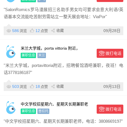
"SalonRomics罗马漫展招三名助手男女均可要求会意大利语/英
语基本交流能吃苦耐劳需站立一整天展会地址：ViaPor"
586
12
收藏
09月28日
浏览
点赞
米兰大学城，porta vittoria 附近，
拨打电话
兼职信息
米兰
"米兰大学城，portavittoria附近，招聘餐馆酒吧兼职，夜班！电
话3778186187"
503
18
收藏
09月13日
浏览
点赞
中文学校招星期六、星期天长期兼职老
拨打电话
师，
兼职信息
普拉托
"中文学校招星期六、星期天长期兼职老师，电话：3808669197"