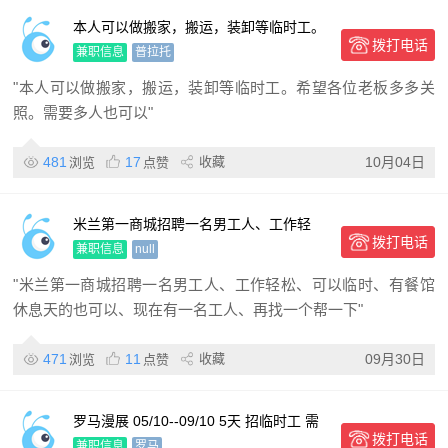
本人可以做搬家，搬运，装卸等临时工。
拨打电话
希望各位老板多多关照。需要多人也可以
兼职信息
普拉托
"本人可以做搬家，搬运，装卸等临时工。希望各位老板多多关
照。需要多人也可以"
481
17
收藏
10月04日
浏览
点赞
米兰第一商城招聘一名男工人、工作轻
拨打电话
松、可以临时
兼职信息
null
"米兰第一商城招聘一名男工人、工作轻松、可以临时、有餐馆
休息天的也可以、现在有一名工人、再找一个帮一下"
471
11
收藏
09月30日
浏览
点赞
罗马漫展 05/10--09/10 5天 招临时工 需
拨打电话
三人 男女均可
兼职信息
罗马