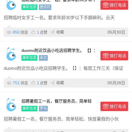
拨打电话
手脚麻利。云天楼附近。有需要做临时手
兼职信息
普拉托
工，中午10:30电话联系
招聘临时女手工一名。要求年龄30岁以下手脚麻利。云天
850
1
收藏
05月30日
浏览
点赞
duomo附近饮品小吃店招聘学生。 【】：
拨打电话
每周工作三天（保证每周一有空）要求意
兼职信息
米兰
大利英语中文
duomo附近饮品小吃店招聘学生。【】：每周工作三天（保证
751
1
收藏
05月28日
浏览
点赞
招聘暑假工一名，餐厅服务员、简单轻
拨打电话
松、快放暑假的小伙伴联系我、单间、有
兼职信息
罗马
网打的小伙伴是最好的，
招聘暑假工一名，餐厅服务员、简单轻松、快放暑假的小伙