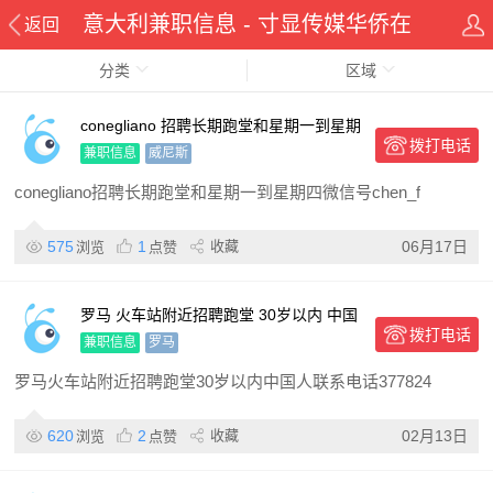
意大利兼职信息 - 寸显传媒华侨在
返回
分类
线华人资讯网
区域
conegliano 招聘长期跑堂和星期一到星期
拨打电话
四
兼职信息
威尼斯
conegliano招聘长期跑堂和星期一到星期四微信号chen_f
575
1
收藏
06月17日
浏览
点赞
罗马 火车站附近招聘跑堂 30岁以内 中国
拨打电话
人
兼职信息
罗马
罗马火车站附近招聘跑堂30岁以内中国人联系电话377824
620
2
收藏
02月13日
浏览
点赞