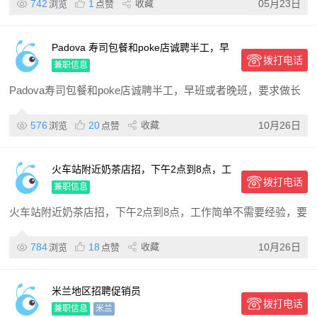
742
1
收藏
05月23日
浏览
点赞
Padova 寿司包餐和poke店诚聘半工，早
拨打电话
班或者晚班，要求做长期，没经验可学
兼职信息
Padova寿司包餐和poke店诚聘半工，早班或者晚班，要求做长
576
20
收藏
10月26日
浏览
点赞
火车站附近奶茶店招，下午2点到8点，工
拨打电话
作简单不需要经验，要求会简单意大利语
兼职信息
火车站附近奶茶店招，下午2点到8点，工作简单不需要经验，要
784
18
收藏
10月26日
浏览
点赞
米兰地区招聘促销员
拨打电话
兼职信息
米兰