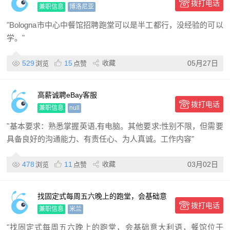
拨打电话
工都行，没经验的可以学。
兼职信息
博洛尼亚
"Bologna市中心中餐馆招聘跑堂可以是半工都行，没经验的可以
学。"
529
15
收藏
05月27日
浏览
点赞
高薪诚聘eBay客服
拨打电话
兼职信息
null
"基本要求：熟悉掌握英语,有电脑。其他要求:性别不限，但需要
具备良好的沟通能力、有责任心、为人真诚。工作内容"
478
11
收藏
03月02日
浏览
点赞
找固定式每周五六晚上的跑堂，会基础意
拨打电话
大利语，餐馆位于Legnano火车站
兼职信息
米兰
"找固定式每周五六晚上的跑堂，会基础意大利语，餐馆位于