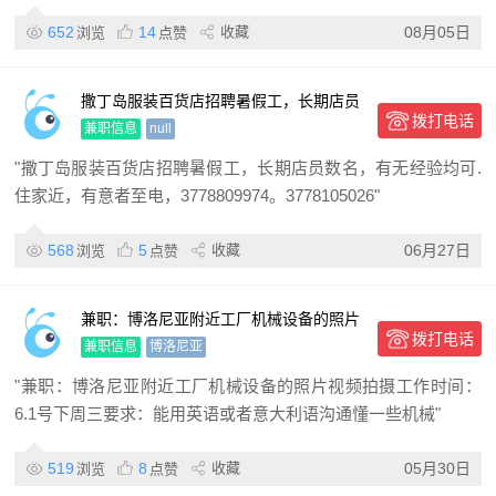
652
14
收藏
08月05日
浏览
点赞
撒丁岛服装百货店招聘暑假工，长期店员
拨打电话
数名
兼职信息
null
"撒丁岛服装百货店招聘暑假工，长期店员数名，有无经验均可.
住家近，有意者至电，3778809974。3778105026"
568
5
收藏
06月27日
浏览
点赞
兼职：博洛尼亚附近工厂机械设备的照片
拨打电话
视频拍摄 工作时间：6.1号下周三 要求：
兼职信息
博洛尼亚
能用英语或者意大利语沟
"兼职：博洛尼亚附近工厂机械设备的照片视频拍摄工作时间：
6.1号下周三要求：能用英语或者意大利语沟通懂一些机械"
519
8
收藏
05月30日
浏览
点赞