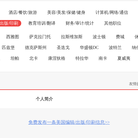
酒店/餐饮/旅游
美容/美发/保健/健身
计算机/网络/通信
/出版/印刷
教育培训/翻译
财务/审计/统计
其他职位
西雅图
萨克拉门托
拉斯维加斯
波士顿
费城
匹兹堡
德克萨斯州
圣迭戈
华盛顿DC
波特兰
纳
亚
坦帕
北卡
康涅狄格
特拉华
南卡
夏威夷
友情
个人简介
免费发布一条美国编辑/出版/印刷信息>>