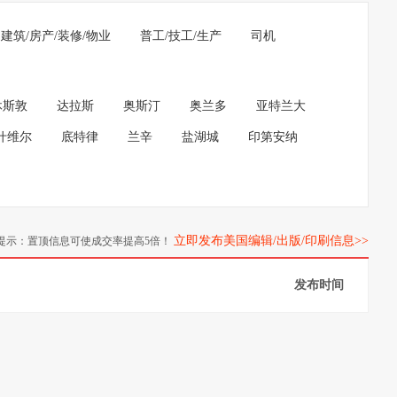
建筑/房产/装修/物业
普工/技工/生产
司机
休斯敦
达拉斯
奥斯汀
奥兰多
亚特兰大
什维尔
底特律
兰辛
盐湖城
印第安纳
立即发布美国编辑/出版/印刷信息>>
提示：置顶信息可使成交率提高5倍！
发布时间