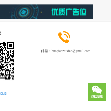
号
邮箱：
huaqiaozaixian@gmail.com
iCMS