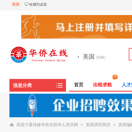
美国
收藏到桌面
·
美国
[切换]
首页
出租求租
人才
信息分类
美国寸显传媒华侨在线华人资讯网
>
美国求职简历
>
美国编