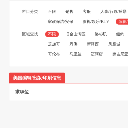
栏目分类
不限
销售
客服
人事/行政/后勤
家政保洁/安保
影视/娱乐/KTV
编辑
区域查找
不限
旧金山湾区
洛杉矶
纽约
芝加哥
丹佛
新泽西
凤凰城
哥伦布
马里兰
迈阿密
弗吉尼
美国编辑/出版/印刷信息
求职位