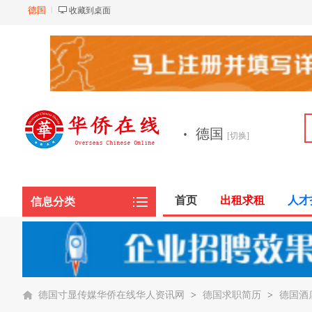
德国
收藏到桌面
·
德国
[切换]
首页
出租求租
人才
信息分类
德国寸显传媒华侨在线华人资讯网
>
德国求职简历
>
德国酒