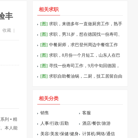
相关求职
验丰
[图]
求职，来德多年一直做厨房工作，熟手
收藏
|
油锅
[图]
求职，男31岁，想在德国找一份寿司、
打杂或者工厂之类的工作，目前是奥地利劳
[图]
中餐厨师，求巴登州周边中餐馆工作
工拘留
[图]
求职，8月份一个月短工，山东人在巴
登州以及附近城市都可以
[图]
寻找一份寿司工作，9月中旬回德国，
点餐寿司，回转寿司，外卖寿司都可，如果
[图]
求职自助餐油锅，二厨，技工居留自由
需要试工
工纸直接报税
相关分类
销售
客服
列 • 精
人事/行政/后勤
酒店/餐饮/旅游
宿。本人能
美容/美发/保健/健身
计算机/网络/通信