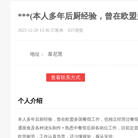
***(本人多年后厨经验，曾在
富： • 擅长川菜热炒)
2025-12-20 13:36:37发布
637浏览
地址：
慕尼黑
查看联系方式
个人介绍
本人多年后厨经验，曾在欧盟多国餐馆工作，也独立经营过餐馆，
通面食及各种浇头制作 • 熟悉中餐馆后厨各岗位工作，目前
吃苦耐劳，工作认真负责，话少懂规矩，服从安排。