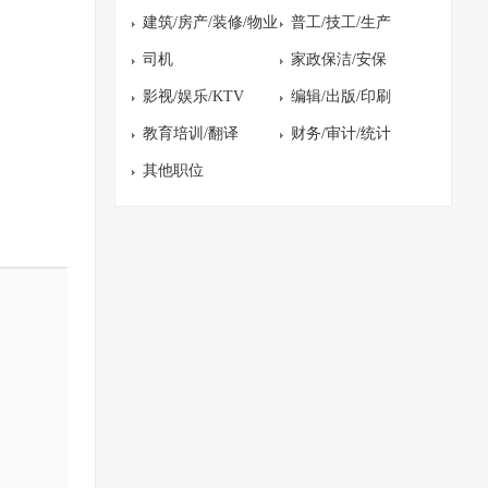
建筑/房产/装修/物业
普工/技工/生产
司机
家政保洁/安保
影视/娱乐/KTV
编辑/出版/印刷
教育培训/翻译
财务/审计/统计
其他职位