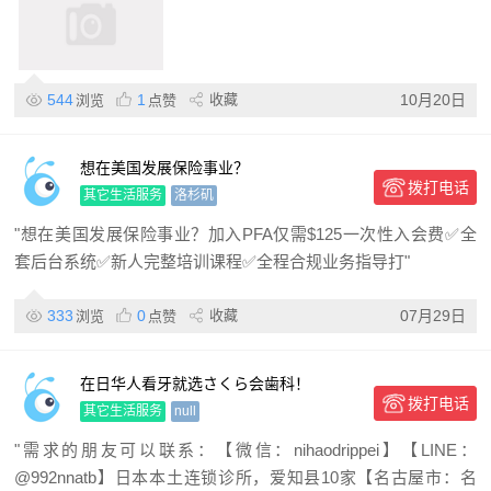
544
1
收藏
10月20日
浏览
点赞
想在美国发展保险事业？
拨打电话
其它生活服务
洛杉矶
"想在美国发展保险事业？加入PFA仅需$125一次性入会费✅全
套后台系统✅新人完整培训课程✅全程合规业务指导打"
333
0
收藏
07月29日
浏览
点赞
在日华人看牙就选さくら会歯科！
拨打电话
其它生活服务
null
"需求的朋友可以联系：【微信：nihaodrippei】【LINE：
@992nnatb】日本本土连锁诊所，爱知县10家【名古屋市：名