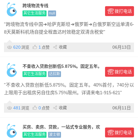
跨境物流专线
拨打电话
其它生活服务
null
"跨境物流专线中国➜哈萨克斯坦➜俄罗斯➜白俄罗斯空运单清6-
8天莫斯科机场自提全程直达时效稳定双清含税安"
620
1
收藏
06月13日
浏览
点赞
不查收入贷款创新低5.875%。固定五年。
拨打电话
40%首付，740分以上 限用于出租房 另自
其它生活服务
达拉斯
住房5.75%
"不查收入贷款创新低5.875%。固定五年。40%首付，740分以
上限用于出租房另自住房5.75%限州。详请来电1-915-621"
481
0
收藏
06月11日
浏览
点赞
买房、卖房、贷款，一站式专业服务，欢
拨打电话
迎随时联系我！
其它生活服务
波士顿