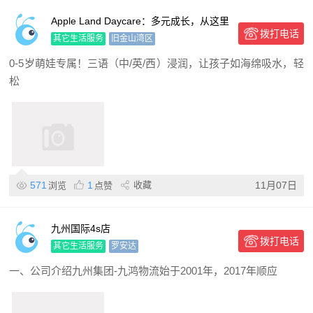
Apple Land Daycare：多元成长，从这里
拨打电话
启航！
其它生活服务
旧金山湾区
0-5岁萌娃专属！三语（中/英/西）浸润，让孩子如海绵吸水，轻
松
571
1
收藏
11月07日
浏览
点赞
九州国际4s店
拨打电话
其它生活服务
罗安达
一、公司介绍九州集团-九鸿物流始于2001年，2017年顺应