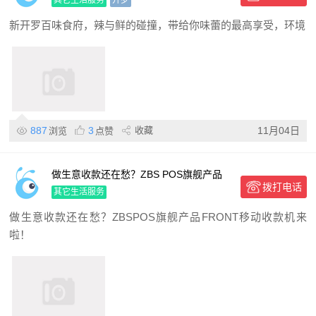
味蕾的最高享受，环境温馨，让您拥有轻
其它生活服务
开罗
松惬意的就餐体验
新开罗百味食府，辣与鲜的碰撞，带给你味蕾的最高享受，环境
887
3
收藏
11月04日
浏览
点赞
做生意收款还在愁？ZBS POS旗舰产品
拨打电话
FRONT 移动收款机来啦！极速开通、低
其它生活服务
费率，全行业支持
做生意收款还在愁？ZBSPOS旗舰产品FRONT移动收款机来
啦！