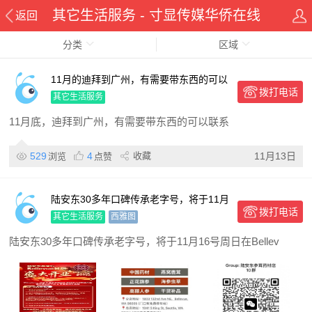
其它生活服务 - 寸显传媒华侨在线
返回
分类
华人资讯网
区域
11月的迪拜到广州，有需要带东西的可以
拨打电话
联系
其它生活服务
11月底，迪拜到广州，有需要带东西的可以联系
529
4
收藏
11月13日
浏览
点赞
陆安东30多年口碑传承老字号，将于11月
拨打电话
16号周日在Bellevue 设立分店，欢迎奔走
其它生活服务
西雅图
相告
陆安东30多年口碑传承老字号，将于11月16号周日在Bellev