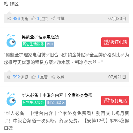
站-绿区"
496
1
收藏
07月23日
浏览
点赞
奥凯全护理家电租赁
拨打电话
其它生活服务
null
"奥凯全护理家电租赁✅旧合同违约金补贴✅全品牌价格对比✅为
您推荐更优惠的租赁方案✅净水器・制冰净水器・"
592
1
收藏
07月21日
浏览
点赞
华人必备｜中港台内容｜全家终身免费
拨打电话
看！
其它生活服务
旧金山湾区
"华人必备｜中港台内容｜全家终身免费看！别再交电视月费
了！中港台频道一次买断，终身免费。【安博12代】$268稳健
口碑"