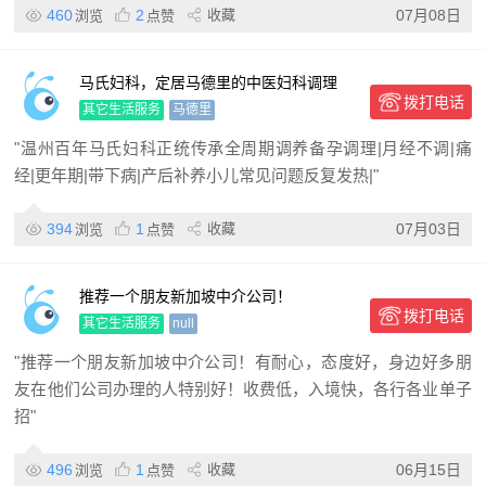
460
2
收藏
07月08日
浏览
点赞
马氏妇科，定居马德里的中医妇科调理
拨打电话
其它生活服务
马德里
"温州百年马氏妇科正统传承全周期调养备孕调理|月经不调|痛
经|更年期|带下病|产后补养小儿常见问题反复发热|"
394
1
收藏
07月03日
浏览
点赞
推荐一个朋友新加坡中介公司！
拨打电话
其它生活服务
null
"推荐一个朋友新加坡中介公司！有耐心，态度好，身边好多朋
友在他们公司办理的人特别好！收费低，入境快，各行各业单子
招"
496
1
收藏
06月15日
浏览
点赞