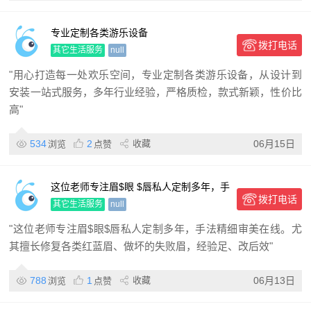
专业定制各类游乐设备
拨打电话
其它生活服务
null
"用心打造每一处欢乐空间，专业定制各类游乐设备，从设计到
安装一站式服务，多年行业经验，严格质检，款式新颖，性价比
高"
534
2
收藏
06月15日
浏览
点赞
这位老师专注眉$眼 $唇私人定制多年，手
拨打电话
法精细审美在线。尤其擅长修复各类红蓝
其它生活服务
null
眉、做坏的失败眉
"这位老师专注眉$眼$唇私人定制多年，手法精细审美在线。尤
其擅长修复各类红蓝眉、做坏的失败眉，经验足、改后效"
788
1
收藏
06月13日
浏览
点赞