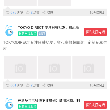
675
2
收藏
10月29日
浏览
点赞
TOKYO DIRECT 专注日餐批发，省心高
拨打电话
效超靠谱！
其它生活服务
纽约
TOKYODIRECT专注日餐批发，省心高效超靠谱！定制专属供
应
601
2
收藏
10月25日
浏览
点赞
在新多年老师傅专业维修：商用冰橱、制
拨打电话
冰机(hashizaki、scotsman）、冷房、煤
其它生活服务