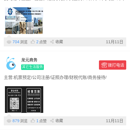
704
2
收藏
11月11日
浏览
点赞
龙元商务
拨打电话
其它生活服务
主营:机票预定/公司注册/证照办理/财税代账/商务接待/
879
1
收藏
11月11日
浏览
点赞