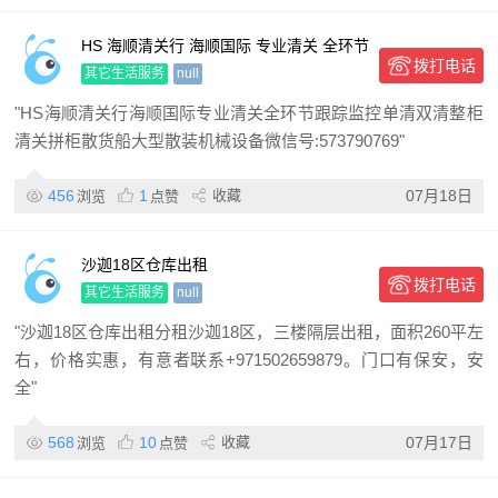
HS 海顺清关行 海顺国际 专业清关 全环节
拨打电话
跟踪监控 单清 双清 整柜清关拼柜散货船
其它生活服务
null
"HS海顺清关行海顺国际专业清关全环节跟踪监控单清双清整柜
清关拼柜散货船大型散装机械设备微信号:573790769"
456
1
收藏
07月18日
浏览
点赞
沙迦18区仓库出租
拨打电话
其它生活服务
null
"沙迦18区仓库出租分租沙迦18区，三楼隔层出租，面积260平左
右，价格实惠，有意者联系+971502659879。门口有保安，安
全"
568
10
收藏
07月17日
浏览
点赞