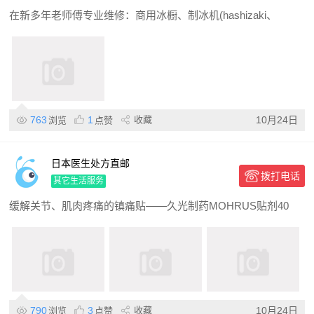
气炉
在新多年老师傅专业维修：商用冰橱、制冰机(hashizaki、
763
1
收藏
10月24日
浏览
点赞
日本医生处方直邮
拨打电话
其它生活服务
缓解关节、肌肉疼痛的镇痛贴——久光制药MOHRUS贴剂40
790
3
收藏
10月24日
浏览
点赞