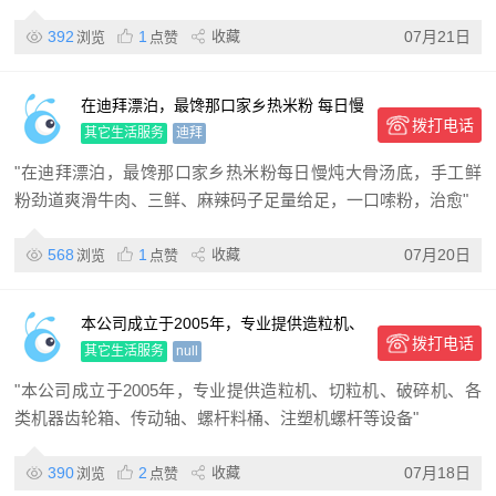
392
1
收藏
07月21日
浏览
点赞
在迪拜漂泊，最馋那口家乡热米粉 每日慢
拨打电话
炖大骨汤底，手工鲜粉劲道爽滑
其它生活服务
迪拜
"在迪拜漂泊，最馋那口家乡热米粉每日慢炖大骨汤底，手工鲜
粉劲道爽滑牛肉、三鲜、麻辣码子足量给足，一口嗦粉，治愈"
568
1
收藏
07月20日
浏览
点赞
本公司成立于2005年，专业提供造粒机、
拨打电话
切粒机、破碎机、各类机器齿轮箱、传动
其它生活服务
null
轴、螺杆料桶、注塑机螺杆
"本公司成立于2005年，专业提供造粒机、切粒机、破碎机、各
类机器齿轮箱、传动轴、螺杆料桶、注塑机螺杆等设备"
390
2
收藏
07月18日
浏览
点赞