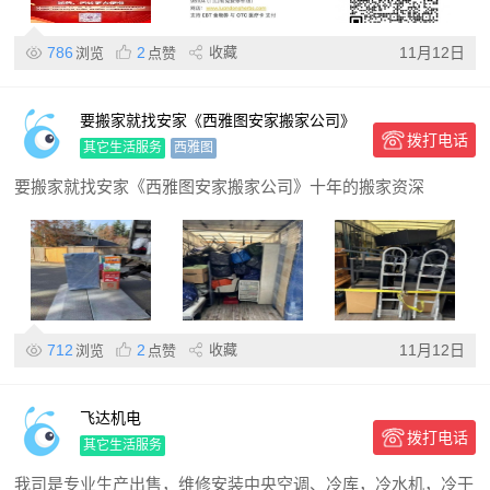
786
2
收藏
11月12日
浏览
点赞
要搬家就找安家《西雅图安家搬家公司》
拨打电话
十年的搬家资深、做的是服务与口碑和价
其它生活服务
西雅图
格的优势！
要搬家就找安家《西雅图安家搬家公司》十年的搬家资深
712
2
收藏
11月12日
浏览
点赞
飞达机电
拨打电话
其它生活服务
我司是专业生产出售，维修安装中央空调、冷库，冷水机，冷干