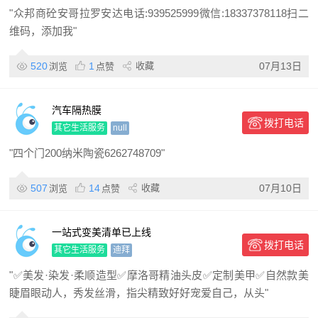
"众邦商砼安哥拉罗安达电话:939525999微信:18337378118扫二
维码，添加我"
520
1
收藏
07月13日
浏览
点赞
汽车隔热膜
拨打电话
其它生活服务
null
"四个门200纳米陶瓷6262748709"
507
14
收藏
07月10日
浏览
点赞
一站式变美清单已上线
拨打电话
其它生活服务
迪拜
"✅美发·染发·柔顺造型✅摩洛哥精油头皮✅定制美甲✅自然款美
睫眉眼动人，秀发丝滑，指尖精致好好宠爱自己，从头"