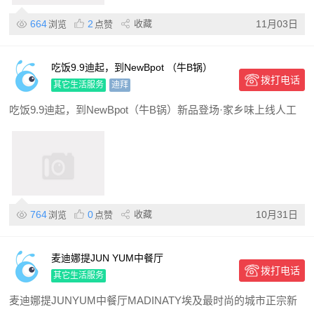
664
2
收藏
11月03日
浏览
点赞
吃饭9.9迪起，到NewBpot （牛B锅）
拨打电话
其它生活服务
迪拜
吃饭9.9迪起，到NewBpot（牛B锅）新品登场·家乡味上线人工
764
0
收藏
10月31日
浏览
点赞
麦迪娜提JUN YUM中餐厅
拨打电话
其它生活服务
麦迪娜提JUNYUM中餐厅MADINATY埃及最时尚的城市正宗新