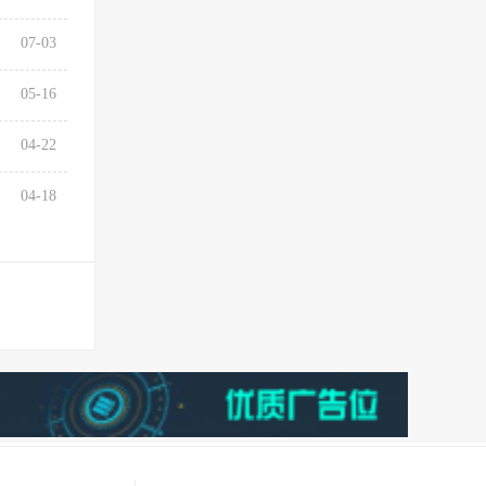
07-03
05-16
04-22
04-18