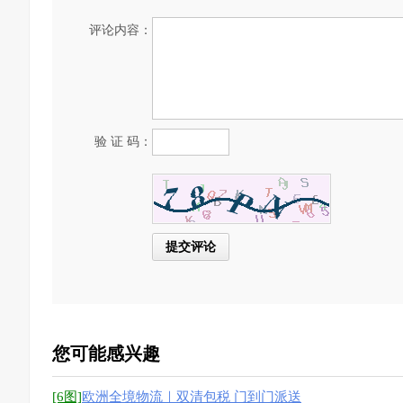
评论内容：
验 证 码：
您可能感兴趣
[6图]
欧洲全境物流｜双清包税 门到门派送