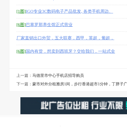
[1图]
IGO专业3C数码电子产品批发, 各类手机周边、
充电器、蓝牙耳机、移动电源、家用小电器等，应有
尽有！
[6图]
巴塞罗那养生馆正式营业
厂家直销出口外贸，五大联赛，西甲，英超，葡超，
意甲，德甲
[6图]
国内有货，想卖到西班牙？交给我们，一站式全
包搞定！
上一篇：
马德里市中心手机店招导购员
下一篇：
蒙市对外分租雅房1间，步行香港超市1分钟，丁胖子广