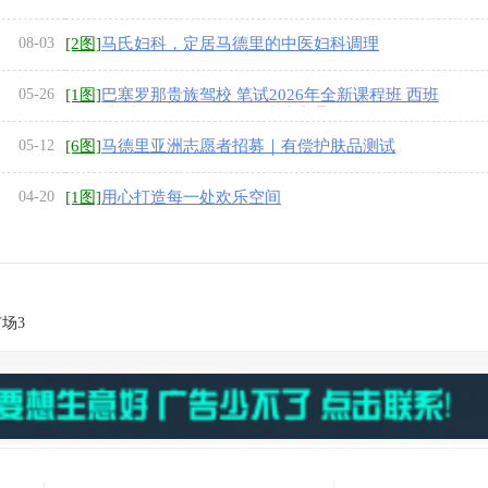
08-03
[2图]
马氏妇科，定居马德里的中医妇科调理
05-26
[1图]
巴塞罗那贵族驾校 笔试2026年全新课程班 西班
牙语0基础学习 包教包会 最快速度通过
05-12
[6图]
马德里亚洲志愿者招募｜有偿护肤品测试
04-20
[1图]
用心打造每一处欢乐空间
场3