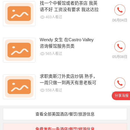
找一个中餐馆或者奶茶店 我英
语不好 工资没有要求 我这达拉
斯 艾伦 想找一个近一点的
403人看过
06月04日
Wendy 女生 在Castro Valley
咨询餐馆服务员类
565人看过
05月08日
求职奥斯汀外卖店炒锅 熟手，
一周只做一到两天有意老板可
以联系
558人看过
04月25日
分享海报
查看全部美国酒店/餐饮/旅游信息
免费发布一条酒店/餐饮/旅游信息