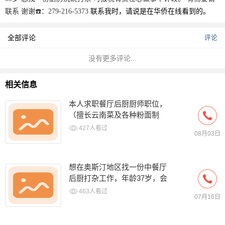
联系我时，请说是在华侨在线看到的。
联系 谢谢☎️：279-216-5373
全部评论
评论
没有更多评论...
相关信息
本人求职餐厅后厨厨师职位，
（擅长云南菜及各种粉面制
作）
427人看过
08月03日
想在奥斯汀地区找一份中餐厅
后厨打杂工作，年龄37岁，会
子和饺子，会做简单中餐
463人看过
07月16日