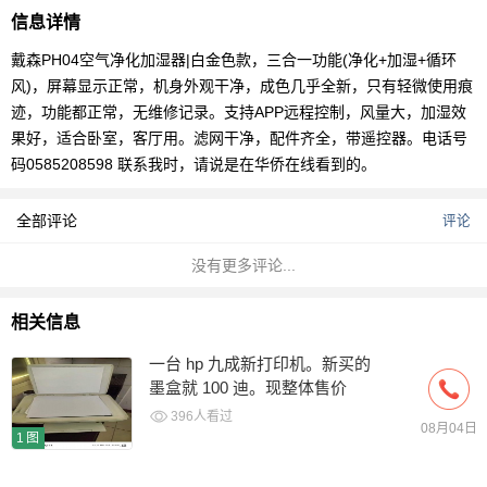
信息详情
戴森PH04空气净化加湿器|白金色款，三合一功能(净化+加湿+循环
风)，屏幕显示正常，机身外观干净，成色几乎全新，只有轻微使用痕
迹，功能都正常，无维修记录。支持APP远程控制，风量大，加湿效
果好，适合卧室，客厅用。滤网干净，配件齐全，带遥控器。电话号
码0585208598
联系我时，请说是在华侨在线看到的。
全部评论
评论
没有更多评论...
相关信息
一台 hp 九成新打印机。新买的
墨盒就 100 迪。现整体售价
150 AED 迪拉姆 迪拜上门自
396人看过
08月04日
取
1图