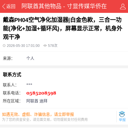
阿联酋其他物品 - 寸显传媒华侨在
返回
线华人资讯网
戴森PH04空气净化加湿器|白金色款，三合一功
能(净化+加湿+循环风)，屏幕显示正常，机身外
观干净
2026-05-30 17:01:00
578
次
来源：
个人
联系方式
联系人：
***
联系电话：
所在区域：
阿联酋 迪拜
如遇无效、虚假、诈骗信息，请立即举报
为了您的资金安全，请见面交易，切勿提前支付任何费用
举报