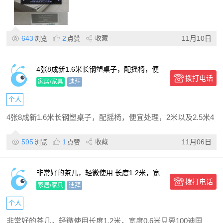
643
2
收藏
11月10日
浏览
点赞
4张8成新1.6米长钢塑桌子，配摇椅，便
拨打电话
宜处理，2米以及2.5米4层高货架600公
家居/家具
迪拜
斤，500套
个人
4张8成新1.6米长钢塑桌子，配摇椅，便宜处理，2米以及2.5米4
595
1
收藏
11月06日
浏览
点赞
非常好的茶几，轻微使用 长度1.2米，宽
拨打电话
度0.6米 只要100迪 国际城可送
家居/家具
迪拜
个人
非常好的茶几，轻微使用长度1.2米，宽度0.6米只要100迪国