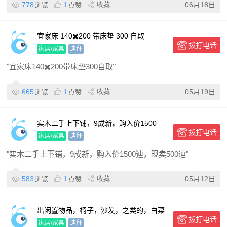
778
1
收藏
06月18日
浏览
点赞
宜家床 140✖️200 带床垫 300 自取
拨打电话
家居/家具
迪拜
"宜家床140✖️200带床垫300自取"
665
1
收藏
05月19日
浏览
点赞
实木二手上下铺，9成新，购入价1500
拨打电话
迪，现卖500迪
家居/家具
迪拜
"实木二手上下铺，9成新，购入价1500迪，现卖500迪"
583
1
收藏
05月12日
浏览
点赞
出闲置物品，椅子，沙发，之类的，白菜
拨打电话
价格。
家居/家具
迪拜