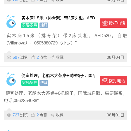
实木床1.5米（排骨架）带2床头柜，AED
拨打电话
520，自取（Villanova）
家居/家具
迪拜
"实木床1.5米（排骨架）带2床头柜，AED520，自取
（Villanova），0505880729（小罗）"
597
2
收藏
08月04日
浏览
点赞
便宜处理，老船木大茶桌➕6把椅子，国际
拨打电话
城自取，需要联系
家居/家具
迪拜
"便宜处理，老船木大茶桌➕6把椅子，国际城自取，需要联系，
电话,0562854088"
727
2
收藏
08月01日
浏览
点赞