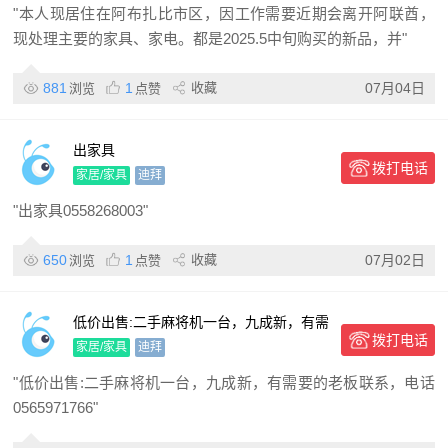
家电
"本人现居住在阿布扎比市区，因工作需要近期会离开阿联酋，
现处理主要的家具、家电。都是2025.5中旬购买的新品，并"
881
1
收藏
07月04日
浏览
点赞
出家具
拨打电话
家居/家具
迪拜
"出家具0558268003"
650
1
收藏
07月02日
浏览
点赞
低价出售:二手麻将机一台，九成新，有需
拨打电话
要的老板联系
家居/家具
迪拜
"低价出售:二手麻将机一台，九成新，有需要的老板联系，电话
0565971766"