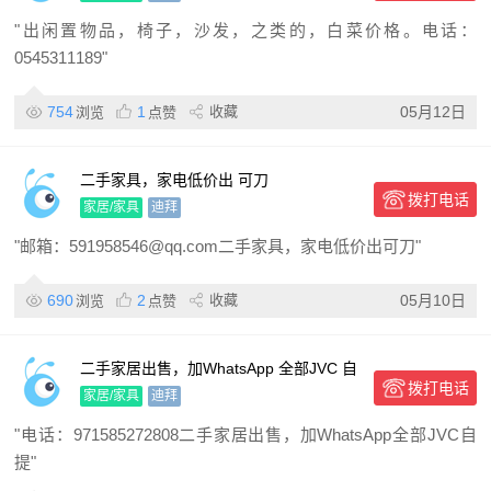
"出闲置物品，椅子，沙发，之类的，白菜价格。电话：
0545311189"
754
1
收藏
05月12日
浏览
点赞
二手家具，家电低价出 可刀
拨打电话
家居/家具
迪拜
"邮箱：591958546@qq.com二手家具，家电低价出可刀"
690
2
收藏
05月10日
浏览
点赞
二手家居出售，加WhatsApp 全部JVC 自
拨打电话
提
家居/家具
迪拜
"电话：971585272808二手家居出售，加WhatsApp全部JVC自
提"