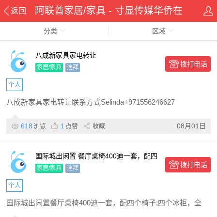
阿联酋家居/家具 - 寸显传媒华侨在
返回
分类
线华人资讯网
区域
八成新家具家电转让
拨打电话
家居/家具
迪拜
个人
八成新家具家电转让联系方式Selinda+971556246627
618
1
收藏
08月01日
浏览
点赞
国际城出闲置 餐厅桌椅400迪一套，配四
拨打电话
个椅子;四个冰柜，全部打包2000迪;白色
家居/家具
迪拜
办公桌100迪
个人
国际城出闲置餐厅桌椅400迪一套，配四个椅子;四个冰柜，全