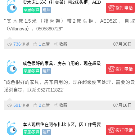
实木床1.5米（排骨架）带2床头柜，AED
拨打电话
520，自取（Villanova）
家居/家具
迪拜
"实木床1.5米（排骨架）带2床头柜，AED520，自取
（Villanova），0505880729"
736
1
收藏
07月30日
浏览
点赞
成色很好的家具，房东自用的，现在超级
拨打电话
便宜处理，需要的云溪港自提
家居/家具
迪拜
"成色很好的家具，房东自用的，现在超级便宜处理，需要的云
溪港自提，联系:0527011822"
591
2
收藏
07月16日
浏览
点赞
本人现居住在阿布扎比市区，因工作需要
拨打电话
近期会离开阿联酋，现处理主要的家具、
家居/家具
迪拜