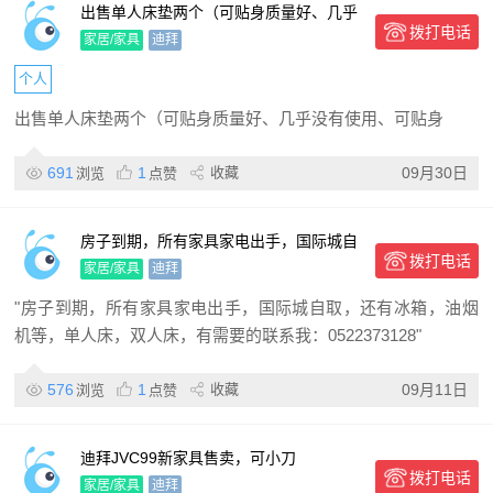
出售单人床垫两个（可贴身质量好、几乎
拨打电话
没有使用、可贴身使用，原价200 迪），
家居/家具
迪拜
小凳子，饮水机
个人
出售单人床垫两个（可贴身质量好、几乎没有使用、可贴身
691
1
收藏
09月30日
浏览
点赞
房子到期，所有家具家电出手，国际城自
拨打电话
取，还有冰箱，油烟机等，单人床，双人
家居/家具
迪拜
床
"房子到期，所有家具家电出手，国际城自取，还有冰箱，油烟
机等，单人床，双人床，有需要的联系我：0522373128"
576
1
收藏
09月11日
浏览
点赞
迪拜JVC99新家具售卖，可小刀
拨打电话
家居/家具
迪拜