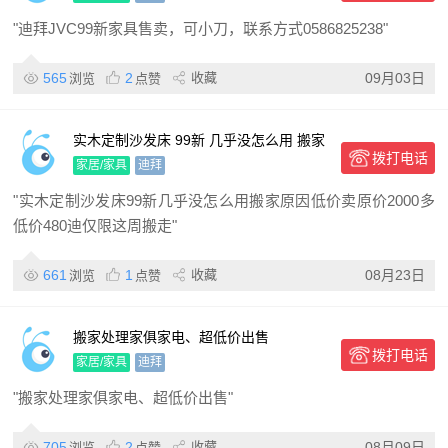
"迪拜JVC99新家具售卖，可小刀，联系方式0586825238"
565
2
收藏
09月03日
浏览
点赞
实木定制沙发床 99新 几乎没怎么用 搬家
拨打电话
原因低价卖 原价2000多 低价480迪 仅限
家居/家具
迪拜
这周搬走
"实木定制沙发床99新几乎没怎么用搬家原因低价卖原价2000多
低价480迪仅限这周搬走"
661
1
收藏
08月23日
浏览
点赞
搬家处理家俱家电、超低价出售
拨打电话
家居/家具
迪拜
"搬家处理家俱家电、超低价出售"
705
2
收藏
08月09日
浏览
点赞