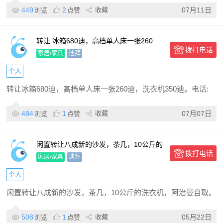
449
2
收藏
07月11日
浏览
点赞
转让 冰箱680迪，高档单人床一张260
拨打电话
迪，洗衣机350迪
家居/家具
迪拜
个人
转让冰箱680迪，高档单人床一张260迪，洗衣机350迪。电话:
484
1
收藏
07月07日
浏览
点赞
闲置转让八成新的沙发，茶几，10公斤的
拨打电话
洗衣机，阿治曼自取
家居/家具
迪拜
个人
闲置转让八成新的沙发，茶几，10公斤的洗衣机，阿治曼自取。
508
1
收藏
05月22日
浏览
点赞