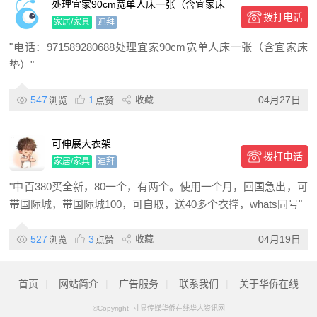
处理宜家90cm宽单人床一张（含宜家床
拨打电话
垫）
家居/家具
迪拜
"电话：971589280688处理宜家90cm宽单人床一张（含宜家床
垫）"
547
1
收藏
04月27日
浏览
点赞
可伸展大衣架
拨打电话
家居/家具
迪拜
"中百380买全新，80一个，有两个。使用一个月，回国急出，可
带国际城，带国际城100，可自取，送40多个衣撑，whats同号"
527
3
收藏
04月19日
浏览
点赞
首页
|
网站简介
|
广告服务
|
联系我们
|
关于华侨在线
©Copyright 寸显传媒华侨在线华人资讯网