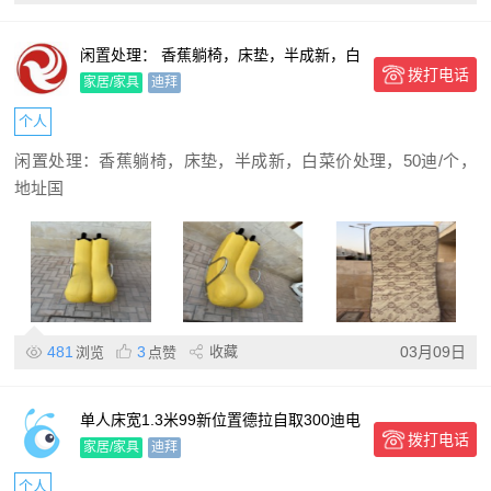
闲置处理： 香蕉躺椅，床垫，半成新，白
拨打电话
菜价处理，50迪/个，地址国际城中国区。
家居/家具
迪拜
电话：0527158888
个人
闲置处理：香蕉躺椅，床垫，半成新，白菜价处理，50迪/个，
地址国
481
3
收藏
03月09日
浏览
点赞
单人床宽1.3米99新位置德拉自取300迪电
拨打电话
话
家居/家具
迪拜
个人