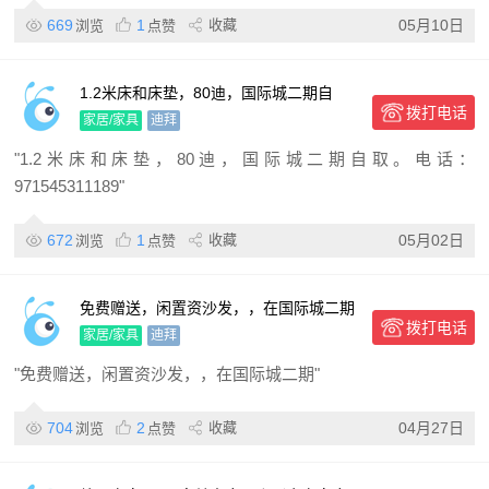
669
1
收藏
05月10日
浏览
点赞
1.2米床和床垫，80迪，国际城二期自
拨打电话
取。
家居/家具
迪拜
"1.2米床和床垫，80迪，国际城二期自取。电话：
971545311189"
672
1
收藏
05月02日
浏览
点赞
免费赠送，闲置资沙发，，在国际城二期
拨打电话
家居/家具
迪拜
"免费赠送，闲置资沙发，，在国际城二期"
704
2
收藏
04月27日
浏览
点赞