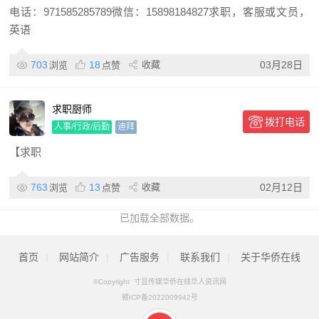
可以沟通，有
电话：971585285789微信：15898184827求职，客服或文员，
英语
703
18
收藏
03月28日
浏览
点赞
求职厨师
拨打电话
人事/行政/后勤
迪拜
【求职
763
13
收藏
02月12日
浏览
点赞
已加载全部数据。
首页
|
网站简介
|
广告服务
|
联系我们
|
关于华侨在线
©Copyright 寸显传媒华侨在线华人资讯网
赣ICP备2022009942号