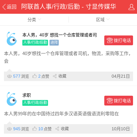
阿联酋人事/行政/后勤 - 寸显传媒华
返回
分类
侨在线华人资讯网
区域
本人男，40岁 想找一个仓库管理或者司
拨打电话
机，物流，采购等工作，会开车，熟悉迪
人事/行政/后勤
迪拜
拜地形，认真勤恳，不会英语
本人男，40岁想找一个仓库管理或者司机，物流，采购等工作，
会
577
2
收藏
04月21日
浏览
点赞
求职
拨打电话
人事/行政/后勤
本人男99年的在中国待过四年多汉语英语俄语流利零陪在
945
10
收藏
10月10日
浏览
点赞