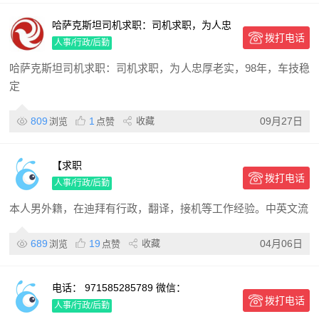
哈萨克斯坦司机求职：司机求职，为人忠
拨打电话
厚老实，98年，车技稳定，会中文，会基
人事/行政/后勤
本英语，在迪拜有三年开车经验，自带国
哈萨克斯坦司机求职：司机求职，为人忠厚老实，98年，车技稳
际驾照。☎️微信：Muhtar510_（手机号
定
0585215188）
809
1
收藏
09月27日
浏览
点赞
【求职
拨打电话
人事/行政/后勤
本人男外籍，在迪拜有行政，翻译，接机等工作经验。中英文流
689
19
收藏
04月06日
浏览
点赞
电话： 971585285789 微信：
拨打电话
15898184827 求职，客服或文员，英语
人事/行政/后勤