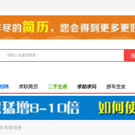
招聘
求职简历
二手交易
求助求问
拼车交友
销/市场/业务