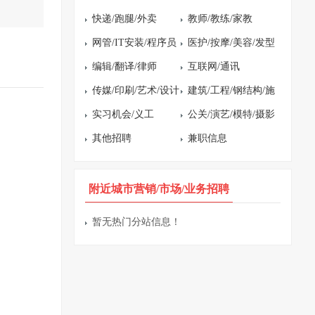
快递/跑腿/外卖
教师/教练/家教
网管/IT安装/程序员
医护/按摩/美容/发型
编辑/翻译/律师
互联网/通讯
传媒/印刷/艺术/设计
建筑/工程/钢结构/施
实习机会/义工
工
公关/演艺/模特/摄影
其他招聘
兼职信息
附近城市营销/市场/业务招聘
暂无热门分站信息！