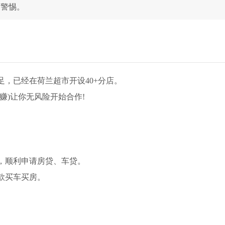
高警惕。
，已经在荷兰超市开设40+分店。
稳赚)让你无风险开始合作!
，顺利申请房贷、车贷。
款买车买房。