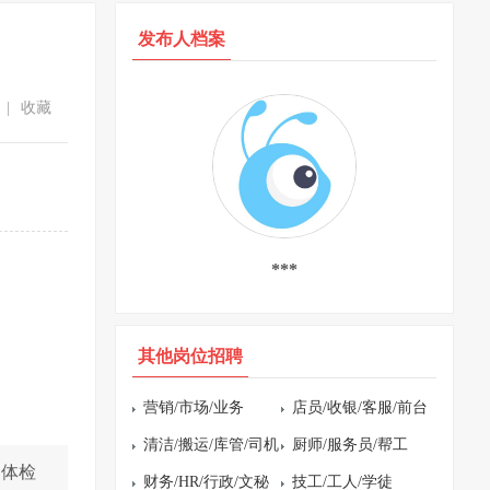
发布人档案
|
收藏
***
其他岗位招聘
营销/市场/业务
店员/收银/客服/前台
清洁/搬运/库管/司机
厨师/服务员/帮工
、体检
财务/HR/行政/文秘
技工/工人/学徒