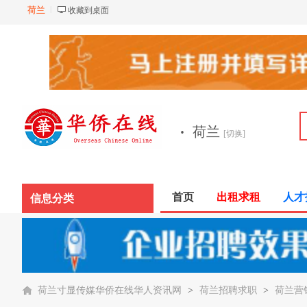
荷兰
收藏到桌面
·
荷兰
[切换]
首页
出租求租
人才
信息分类
荷兰寸显传媒华侨在线华人资讯网
>
荷兰招聘求职
>
荷兰营