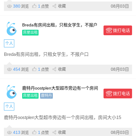
380
1
收藏
08月03日
浏览
点赞
Breda有房间出租，只租女学生，不报户
拨打电话
口
房屋出租
个人
Breda有房间出租，只租女学生，不报户口
454
1
收藏
08月03日
浏览
点赞
鹿特丹oostplen大型超市旁边有一个房间
拨打电话
出租
房屋出租
鹿特丹
个人
鹿特丹oostplen大型超市旁边有一个房间出租，房间大小15
413
1
收藏
08月03日
浏览
点赞