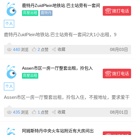
鹿特丹ZuidPlein地铁站.巴士站旁有一套间
拨打电话
2大1小出租
房屋出租
鹿特丹
个人
鹿特丹ZuidPlein地铁站.巴士站旁有一套间2大1小出租，9
440
2
收藏
08月03日
浏览
点赞
Assen市区一房一厅整套出租，拎包入
拨打电话
住，不报地址，要求爱干净，不带宠物
房屋出租
个人
Assen市区一房一厅整套出租，拎包入住，不报地址，要求爱干
435
1
收藏
08月01日
浏览
点赞
阿姆斯特丹中央火车站附近有大房间岀