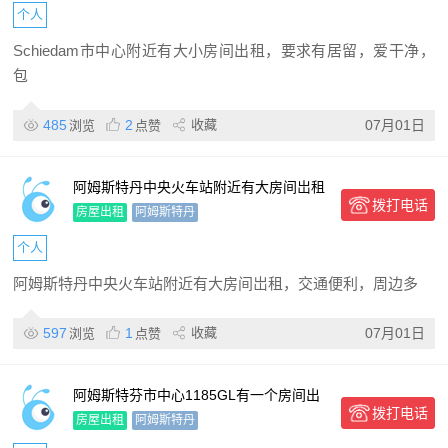
个人
Schiedam市中心附近有大小房间出租，要求有居留，爱干净，
包
485
2
收藏
07月01日
浏览
点赞
阿姆斯特丹中央火车站附近有大房间岀租
拨打电话
房屋出租
阿姆斯特丹
个人
阿姆斯特丹中央火车站附近有大房间岀租，交通便利，周边多
597
1
收藏
07月01日
浏览
点赞
阿姆斯特芬市中心1185GL有一个房间出
拨打电话
租
房屋出租
阿姆斯特丹