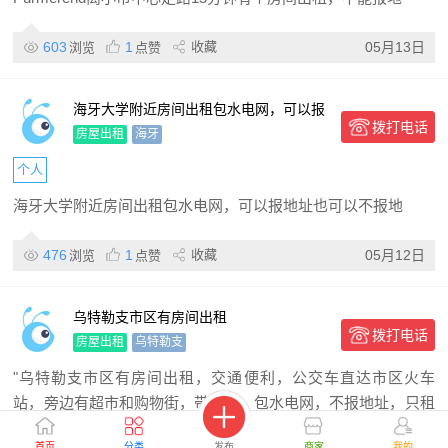
603
1
收藏
05月13日
浏览
点赞
海牙大学附近房间出租包水电网，可以报
拨打电话
地址也可以不报地址
房屋出租
海牙
个人
海牙大学附近房间出租包水电网，可以报地址也可以不报地
476
1
收藏
05月12日
浏览
点赞
乌特勒支市区有房间出租
拨打电话
房屋出租
乌特勒支
"乌特勒支市区有房间出租，交通便利，公交车直达市区火车
站，旁边有超市和购物街，带家具，包水电网，不报地址，只租
一个人"
首页
分类
发布
商家
我的