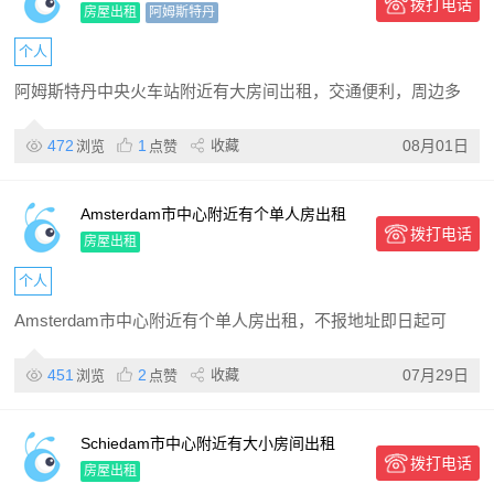
拨打电话
租，交通便利，周边多个超市，不报地址
房屋出租
阿姆斯特丹
个人
阿姆斯特丹中央火车站附近有大房间岀租，交通便利，周边多
472
1
收藏
08月01日
浏览
点赞
Amsterdam市中心附近有个单人房出租
拨打电话
房屋出租
个人
Amsterdam市中心附近有个单人房出租，不报地址即日起可
451
2
收藏
07月29日
浏览
点赞
Schiedam市中心附近有大小房间出租
拨打电话
房屋出租