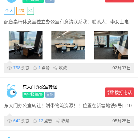
个人
220
34
配备桌椅休息室独立办公室有意请联系我：联系人：李女士电
758
1
收藏
02月07日
浏览
点赞
东大门办公室转租
拨打电话
写字楼租/售
首尔
东大门办公室转让！附带物流资源！！位置在新塘地铁9号口10
642
12
收藏
05月25日
浏览
点赞