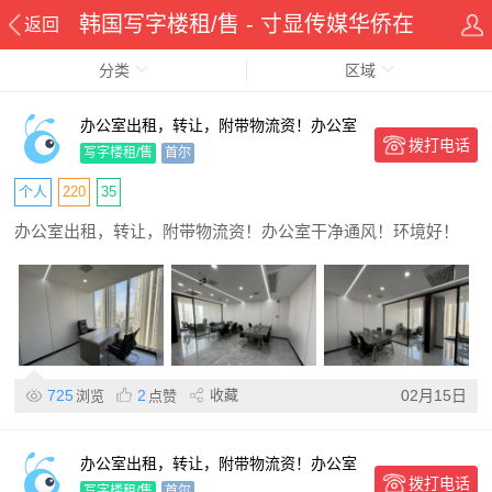
韩国写字楼租/售 - 寸显传媒华侨在
返回
分类
线华人资讯网
区域
办公室出租，转让，附带物流资！办公室
拨打电话
干净通风！环境好！
写字楼租/售
首尔
个人
220
35
办公室出租，转让，附带物流资！办公室干净通风！环境好！
725
2
收藏
02月15日
浏览
点赞
办公室出租，转让，附带物流资！办公室
拨打电话
干净通风！
写字楼租/售
首尔