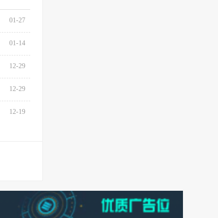
01-27
01-14
12-29
12-29
12-19