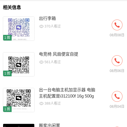
相关信息
出行李箱
370人看过
08月08日
1图
电竞椅 风扇便宜自提
561人看过
08月06日
1图
出一台电脑主机加显示器 电脑
主机配置是i312100f 16g 500g
固态加6500xt 4g显卡
388人看过
08月04日
1图
搬家出闲置