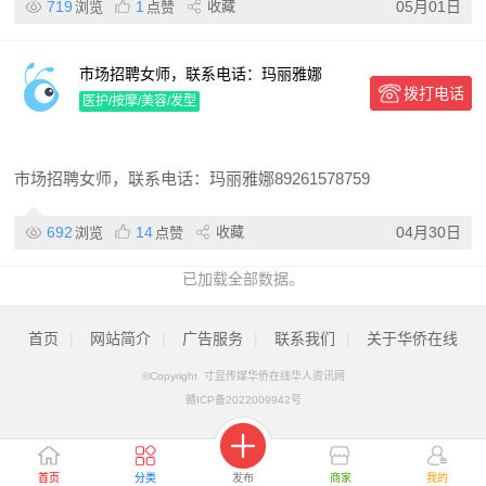
719
1
收藏
05月01日
浏览
点赞
市场招聘女师，联系电话：玛丽雅娜
拨打电话
89261578759
医护/按摩/美容/发型
市场招聘女师，联系电话：玛丽雅娜89261578759
692
14
收藏
04月30日
浏览
点赞
已加载全部数据。
首页
|
网站简介
|
广告服务
|
联系我们
|
关于华侨在线
©Copyright 寸显传媒华侨在线华人资讯网
赣ICP备2022009942号
首页
分类
发布
商家
我的