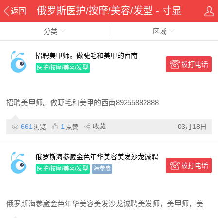
俄罗斯医护/按摩/美容/发型 - 寸显
返回
分类
传媒华侨在线华人资讯网
区域
招聘美甲师。做睫毛和美甲的西南
拨打电话
医护/按摩/美容/发型
招聘美甲师。做睫毛和美甲的西南89255882888
661
1
收藏
03月18日
浏览
点赞
俄罗斯海参崴金色年华美容美发沙龙诚聘
拨打电话
美发师，美甲师，美容院师，吧台服务收
医护/按摩/美容/发型
海参崴
银员。
俄罗斯海参崴金色年华美容美发沙龙诚聘美发师，美甲师，美