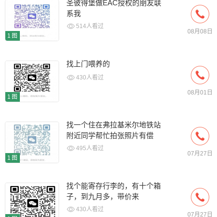
圣彼得堡做EAC授权的朋友联
系我
514人看过
08月08日
1图
找上门喂养的
430人看过
08月01日
1图
找一个住在弗拉基米尔地铁站
附近同学帮忙拍张照片有偿
495人看过
07月27日
1图
找个能寄存行李的，有十个箱
子，到九月多，带价来
430人看过
07月27日