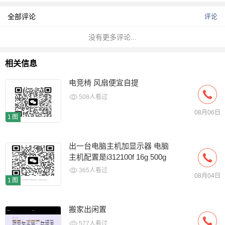
全部评论
评论
没有更多评论...
相关信息
电竞椅 风扇便宜自提
508人看过
08月06日
1图
出一台电脑主机加显示器 电脑
主机配置是i312100f 16g 500g
固态加6500xt 4g显卡
365人看过
08月04日
1图
搬家出闲置
577人看过