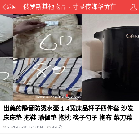
俄罗斯其他物品 - 寸显传媒华侨在
返回
线华人资讯网
出美的静音防烫水壶 1.4宽床品杯子四件套 沙发
床床垫 拖鞋 瑜伽垫 抱枕 筷子勺子 拖布 菜刀菜
2026-05-30 17:03:34
426
次