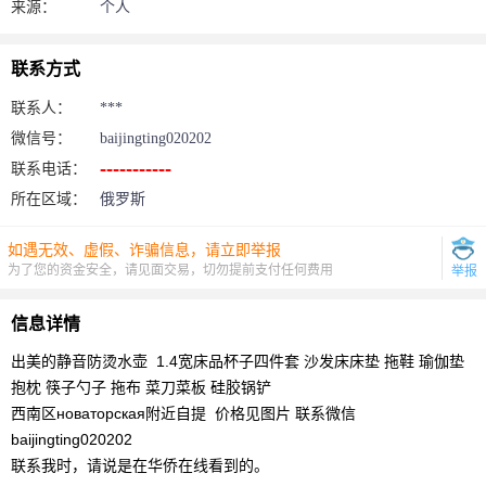
来源：
个人
联系方式
联系人：
***
微信号：
baijingting020202
联系电话：
所在区域：
俄罗斯
如遇无效、虚假、诈骗信息，请立即举报
为了您的资金安全，请见面交易，切勿提前支付任何费用
举报
信息详情
出美的静音防烫水壶 1.4宽床品杯子四件套 沙发床床垫 拖鞋 瑜伽垫
抱枕 筷子勺子 拖布 菜刀菜板 硅胶锅铲
西南区новаторская附近自提 价格见图片 联系微信
baijingting020202
联系我时，请说是在华侨在线看到的。