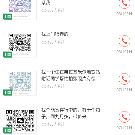
系我
509人看过
08月08日
1图
找上门喂养的
430人看过
08月01日
1图
找一个住在弗拉基米尔地铁站
附近同学帮忙拍张照片有偿
495人看过
07月27日
1图
找个能寄存行李的，有十个箱
子，到九月多，带价来
430人看过
07月27日
1图