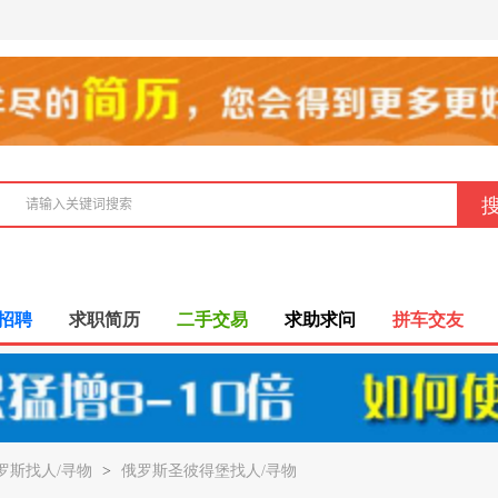
招聘
求职简历
二手交易
求助求问
拼车交友
罗斯找人/寻物
>
俄罗斯圣彼得堡找人/寻物