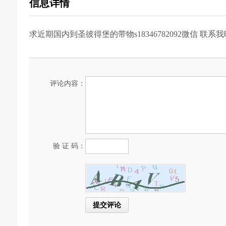
信息详情
求近期国内到圣彼得堡的带物s18346782092微信
联系我
评论内容：
验 证 码：