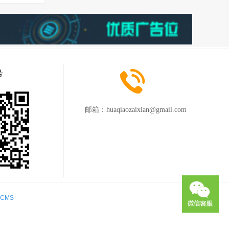
号
邮箱：
huaqiaozaixian@gmail.com
iCMS