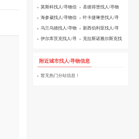
莫斯科找人/寻物信
圣彼得堡找人/寻物
息
海参崴找人/寻物信
信息
叶卡捷琳堡找人/寻
息
乌兰乌德找人/寻物
物信息
新西伯利亚找人/寻
信息
伊尔库茨克找人/寻
物信息
克拉斯诺雅尔斯克找
物信息
人/寻物信息
附近城市找人/寻物信息
暂无热门分站信息！