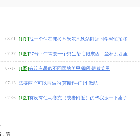
08-01
[1图]
找一个住在弗拉基米尔地铁站附近同学帮忙拍张
照片有偿
07-27
[1图]
27号下午需要一个男生帮忙搬东西，坐标瓦西里
岛，有偿，有意私聊
07-17
[1图]
有没有暑假不回国的美甲师啊 想做美甲
07-13
需要两个可以带猫的 莫斯科-广州 俄航
07-06
[1图]
有没有住马赛克（或者附近）的帮我搬一下桌子
从15楼搬到6楼价格可以商量
单
者，请