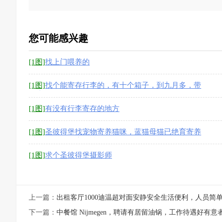
您可能感兴趣
[1图]
找上门喂养的
[1图]
找个能寄存行李的，有十个箱子，到九月多，带
价来
[1图]
有没有行李寄存的地方
[1图]
圣彼得堡找宠物寄养猫咪，蓝猫母猫已绝育寄养
时间7.21-八月底，性格温顺
[1图]
求个圣彼得堡摄影师
上一篇：
出租客厅1000迪温超对面安静安全生活便利，人员简
下一篇：
中餐馆 Nijmegen，聘请有居留油锅，工作待遇好有意