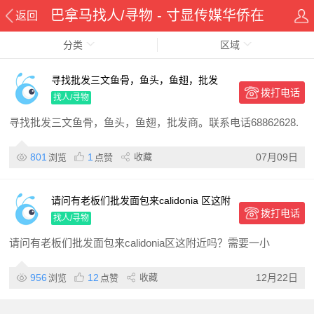
巴拿马找人/寻物 - 寸显传媒华侨在
返回
分类
线华人资讯网
区域
寻找批发三文鱼骨，鱼头，鱼翅，批发
拨打电话
商。
找人/寻物
寻找批发三文鱼骨，鱼头，鱼翅，批发商。联系电话68862628.
801
1
收藏
07月09日
浏览
点赞
请问有老板们批发面包来calidonia 区这附
拨打电话
近吗
找人/寻物
请问有老板们批发面包来calidonia区这附近吗？需要一小
956
12
收藏
12月22日
浏览
点赞