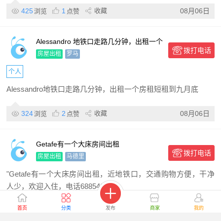
425
1
收藏
08月06日
浏览
点赞
Alessandro 地铁口走路几分钟，出租一个
拨打电话
房租短租到九月底
房屋出租
罗马
个人
Alessandro地铁口走路几分钟，出租一个房租短租到九月底
324
2
收藏
08月06日
浏览
点赞
Getafe有一个大床房间出租
拨打电话
房屋出租
马德里
"Getafe有一个大床房间出租，近地铁口，交通购物方便，干净
人少，欢迎入住，电话688540413"
首页
分类
发布
商家
我的
524
1
收藏
08月07日
浏览
点赞