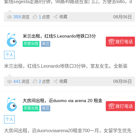
紫线segesta走路8分钟，98路49路就在家门口，方便去lotto，d
359
1
收藏
08月06日
浏览
点赞
米兰出租，红线S.Leonardo地铁口3分
拨打电话
钟，室友女生
房屋出租
米兰
个人
米兰出租，红线S.Leonardo地铁口3分钟，室友女生。全新装
441
2
收藏
08月06日
浏览
点赞
大房间出租，近duomo via arena 20 租金
拨打电话
700一月，女留学生优先
房屋出租
米兰
个人
大房间出租，近duomoviaarena20租金700一月，女留学生优先