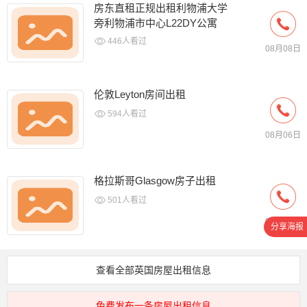
房东直租正规出租利物浦大学
旁利物浦市中心L22DY公寓
studio单间配套长租
446人看过
08月08日
伦敦Leyton房间出租
594人看过
08月06日
格拉斯哥Glasgow房子出租
501人看过
08月06日
分享海报
查看全部英国房屋出租信息
免费发布一条房屋出租信息